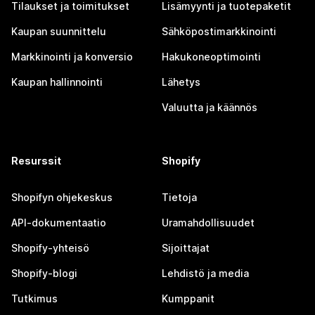
Tilaukset ja toimitukset
Lisämyynti ja tuotepaketit
Kaupan suunnittelu
Sähköpostimarkkinointi
Markkinointi ja konversio
Hakukoneoptimointi
Kaupan hallinnointi
Lähetys
Valuutta ja käännös
Resurssit
Shopify
Shopifyn ohjekeskus
Tietoja
API-dokumentaatio
Uramahdollisuudet
Shopify-yhteisö
Sijoittajat
Shopify-blogi
Lehdistö ja media
Tutkimus
Kumppanit