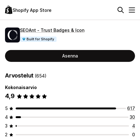
Shopify App Store
SEOAnt ‑ Trust Badges & Icon
Built for Shopify
Asenna
Arvostelut
(654)
Kokonaisarvio
4,9
5
617
4
30
3
4
2
0