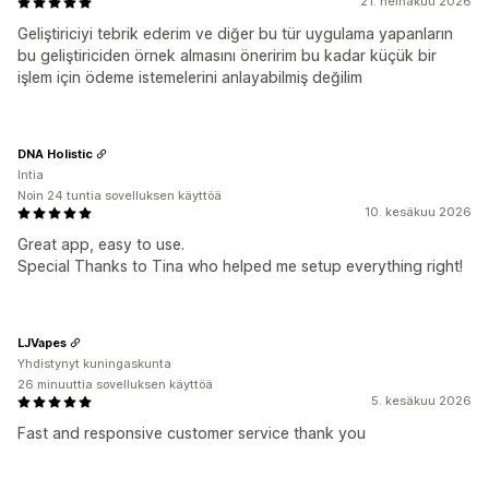
21. heinäkuu 2026
Geliştiriciyi tebrik ederim ve diğer bu tür uygulama yapanların
bu geliştiriciden örnek almasını öneririm bu kadar küçük bir
işlem için ödeme istemelerini anlayabilmiş değilim
DNA Holistic
Intia
Noin 24 tuntia sovelluksen käyttöä
10. kesäkuu 2026
Great app, easy to use.
Special Thanks to Tina who helped me setup everything right!
LJVapes
Yhdistynyt kuningaskunta
26 minuuttia sovelluksen käyttöä
5. kesäkuu 2026
Fast and responsive customer service thank you