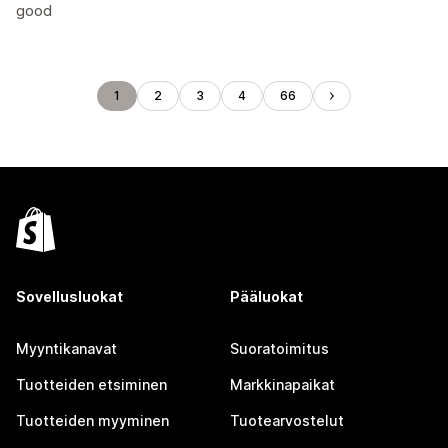
good
1
2
3
4
66
Sovellusluokat
Pääluokat
Myyntikanavat
Suoratoimitus
Tuotteiden etsiminen
Markkinapaikat
Tuotteiden myyminen
Tuotearvostelut