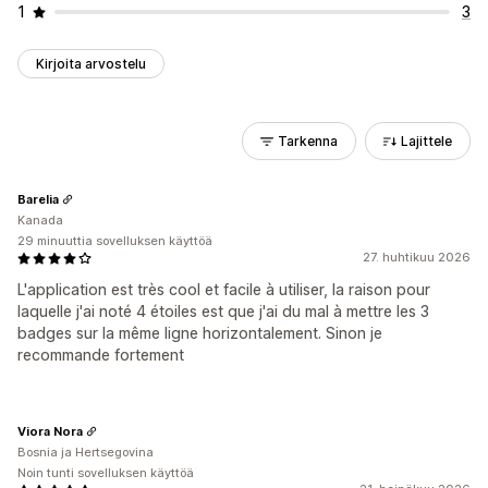
1
3
Kirjoita arvostelu
Tarkenna
Lajittele
Barelia
Kanada
29 minuuttia sovelluksen käyttöä
27. huhtikuu 2026
L'application est très cool et facile à utiliser, la raison pour
laquelle j'ai noté 4 étoiles est que j'ai du mal à mettre les 3
badges sur la même ligne horizontalement. Sinon je
recommande fortement
Viora Nora
Bosnia ja Hertsegovina
Noin tunti sovelluksen käyttöä