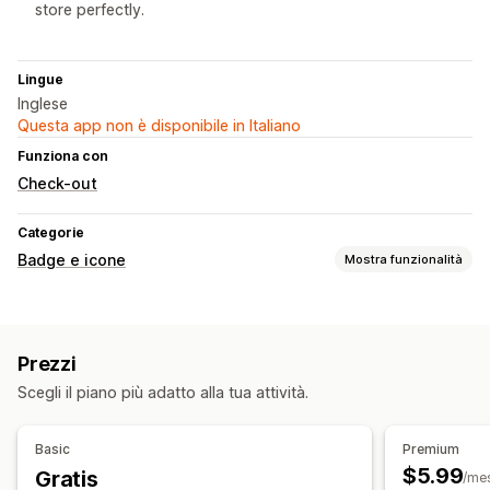
store perfectly.
Lingue
Inglese
Questa app non è disponibile in Italiano
Funziona con
Check-out
Categorie
Badge e icone
Mostra funzionalità
Tipi di icone
Personalizzate
Garanzia
Pagamento
Prezzi
Funzionalità del prodotto
Banner di vendita
Sicurezza
Scegli il piano più adatto alla tua attività.
Spedizione
Social media
Affidabilità
Garanzia
Personalizzazione
Basic
Premium
Animazioni
Sfondi
Bordi
Colori
Testo personalizzato
$5.99
Gratis
/me