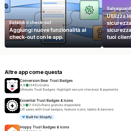
Salvaguarda
Utilizza l
Estendi il check-out
sicurezza
Aggiungi nuove funzionalità al
sicurezza
check-out con le app.
tuoi client
Altre app come questa
Conversion Bear Trust Badges
stelle su 5
4,9
(345)
•
Gratis
345 recensioni totali
Ultimate Trust Badges: Highlight secure checkout & payments
Essential Trust Badges & Icons
stelle su 5
5,0
(1.042)
•
Piano gratuito disponibile
1042 recensioni totali
Lift sales with trust badges, feature icons, labels & banners
Built for Shopify
Hoppy Trust Badges & Icons