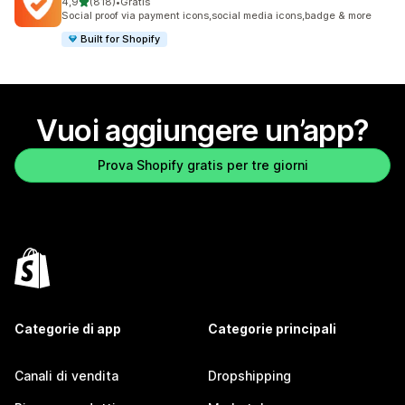
stelle su 5
4,9
(818)
•
Gratis
818 recensioni totali
Social proof via payment icons,social media icons,badge & more
Built for Shopify
Vuoi aggiungere un’app?
Prova Shopify gratis per tre giorni
Categorie di app
Categorie principali
Canali di vendita
Dropshipping