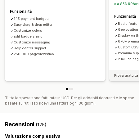
Font
Stile
Dimensioni
Suggerimenti
Caricamento di file
o a $53.99/an
Adattivo per dispositivi mobili
In base al dispositivo
Funzionalità
Funzionalità
Programmazione
145 payment badges
Basic feature
Easy drag & drop editor
Posizione delle icone
Geolocation
Customize colors
Display on 
Posizione manuale
Edit badge sizing
Posizionamento automatico
670+ premi
Customize messaging
Barra degli annunci
Pagine personalizzate
Custom CSS
Help center support
Pagina del carrello
Pagina di check-out
Premium sup
250,000 pageviews/mo
2 million p
Pagine di collezione
Piè di pagina
Intestazione
Sezione hero
Homepage
Landing page
Prova gratuita 
Pagine dei prodotti
Pagina di ricerca
Tutte le spese sono fatturate in USD. Per gli addebiti ricorrenti e le spese
basate sull’utilizzo ricevi una fattura ogni 30 giorni.
Recensioni
(125)
Valutazione complessiva