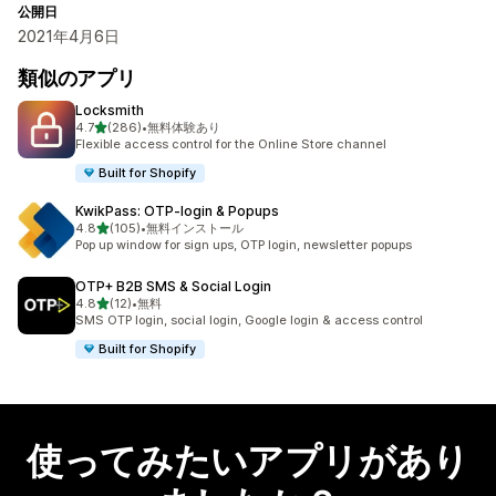
公開日
2021年4月6日
類似のアプリ
Locksmith
5つ星中
4.7
(286)
•
無料体験あり
合計レビュー数：286件
Flexible access control for the Online Store channel
Built for Shopify
KwikPass: OTP‑login & Popups
5つ星中
4.8
(105)
•
無料インストール
合計レビュー数：105件
Pop up window for sign ups, OTP login, newsletter popups
OTP+ B2B SMS & Social Login
5つ星中
4.8
(12)
•
無料
合計レビュー数：12件
SMS OTP login, social login, Google login & access control
Built for Shopify
使ってみたいアプリがあり