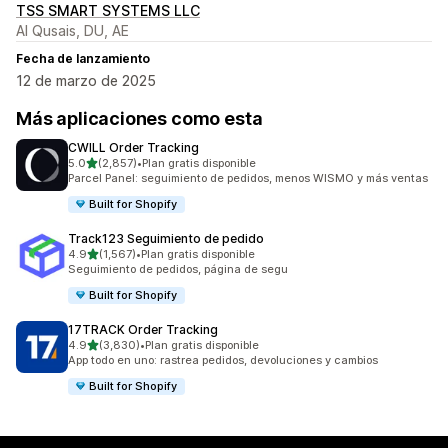
TSS SMART SYSTEMS LLC
Al Qusais, DU, AE
Fecha de lanzamiento
12 de marzo de 2025
Más aplicaciones como esta
CWILL Order Tracking
de 5 estrellas
5.0
(2,857)
•
Plan gratis disponible
2857 reseñas en total
Parcel Panel: seguimiento de pedidos, menos WISMO y más ventas
Built for Shopify
Track123 Seguimiento de pedido
de 5 estrellas
4.9
(1,567)
•
Plan gratis disponible
1567 reseñas en total
Seguimiento de pedidos, página de segu
Built for Shopify
17TRACK Order Tracking
de 5 estrellas
4.9
(3,830)
•
Plan gratis disponible
3830 reseñas en total
App todo en uno: rastrea pedidos, devoluciones y cambios
Built for Shopify