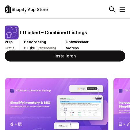
Shopify App Store
TTLinked – Combined Listings
Prijs
Beoordeling
Ontwikkelaar
Gratis
0,0
(0 Recensies)
taotens
Installeren