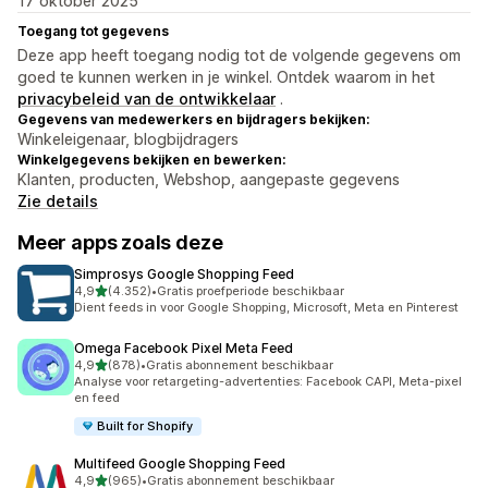
17 oktober 2025
Toegang tot gegevens
Deze app heeft toegang nodig tot de volgende gegevens om
goed te kunnen werken in je winkel. Ontdek waarom in het
privacybeleid van de ontwikkelaar
.
Gegevens van medewerkers en bijdragers bekijken:
Winkeleigenaar, blogbijdragers
Winkelgegevens bekijken en bewerken:
Klanten, producten, Webshop, aangepaste gegevens
Zie details
Meer apps zoals deze
Simprosys Google Shopping Feed
van 5 sterren
4,9
(4.352)
•
Gratis proefperiode beschikbaar
4352 recensies in totaal
Dient feeds in voor Google Shopping, Microsoft, Meta en Pinterest
Omega Facebook Pixel Meta Feed
van 5 sterren
4,9
(878)
•
Gratis abonnement beschikbaar
878 recensies in totaal
Analyse voor retargeting-advertenties: Facebook CAPI, Meta-pixel
en feed
Built for Shopify
Multifeed Google Shopping Feed
van 5 sterren
4,9
(965)
•
Gratis abonnement beschikbaar
965 recensies in totaal