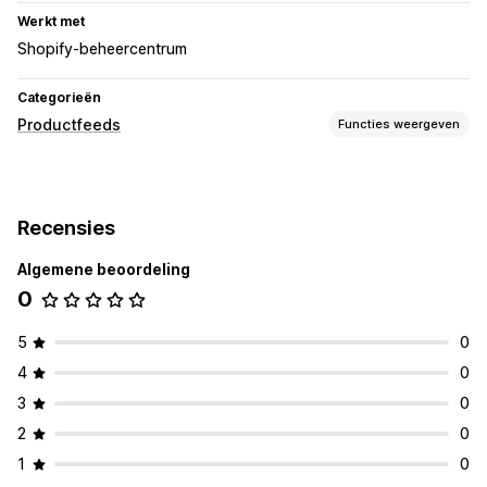
Werkt met
Shopify-beheercentrum
Categorieën
Productfeeds
Functies weergeven
Aanpassing van feeds
Collectietargeting
Recensies
Feedbeheer
Algemene beoordeling
Productsynchronisatie
0
5
0
4
0
3
0
2
0
1
0