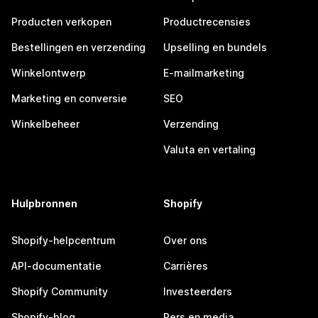
Producten verkopen
Productrecensies
Bestellingen en verzending
Upselling en bundels
Winkelontwerp
E-mailmarketing
Marketing en conversie
SEO
Winkelbeheer
Verzending
Valuta en vertaling
Hulpbronnen
Shopify
Shopify-helpcentrum
Over ons
API-documentatie
Carrières
Shopify Community
Investeerders
Shopify-blog
Pers en media