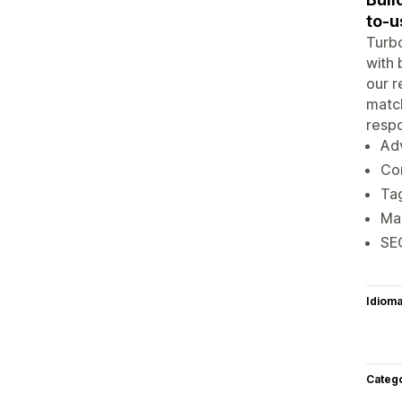
to-u
Turbo
with 
our r
match
respo
Ad
Com
Tag
Mat
SE
Idiom
Categ