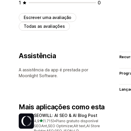
1
0
Escrever uma avaliação
Todas as avaliações
Assistência
Recur
A assistência da app é prestada por
Progr
Moonlight Software.
Lança
Mais aplicações como esta
SEOWILL: AI SEO & AI Blog Post
de 5 estrelas
4,9
(1.715)
•
Plano gratuito disponível
1715 total de avaliações
SEOAnt,SEO Optimizer,Alt text,AI Store
Builder,AEO,GEO,JSON-LD