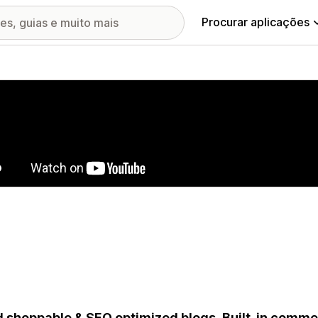
Procurar aplicações
ia de imagens em destaque
d shoppable & SEO optimized blogs. Built-in comme