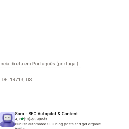
ncia direta em Português (portugal).
, DE, 19713, US
Soro ‑ SEO Autopilot & Content
de 5 estrelas
4,7
(10)
•
$39/mês
10 total de avaliações
Publish automated SEO blog posts and get organic
traffic