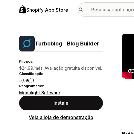
Shopify App Store
Galer
Turboblog ‑ Blog Builder
Preços
$24.99/mês. Avaliação gratuita disponível.
Classificação
5,0
(1)
Programador
Moonlight Software
Instale
Veja a loja de demonstração
Buil