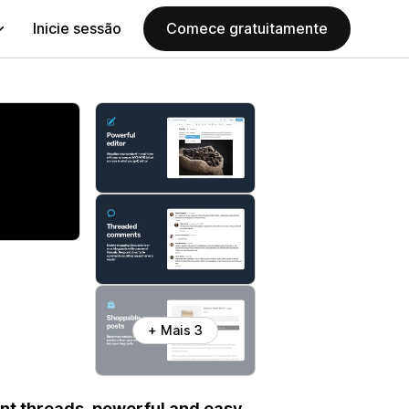
Inicie sessão
Comece gratuitamente
+ Mais 3
nt threads, powerful and easy-