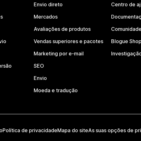
Envio direto
Centro de a
os
Mercados
Documentaç
Avaliações de produtos
Comunidade
vio
Vendas superiores e pacotes
Blogue Shop
Marketing por e-mail
Investigaçã
ersão
SEO
Envio
Moeda e tradução
o
Política de privacidade
Mapa do site
As suas opções de pr