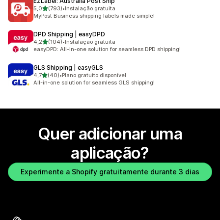
EZLabel: Australia Post Ship
de 5 estrelas
5,0
(793)
•
Instalação gratuita
793 total de avaliações
MyPost Business shipping labels made simple!
DPD Shipping | easyDPD
de 5 estrelas
4,2
(104)
•
Instalação gratuita
104 total de avaliações
easyDPD: All-in-one solution for seamless DPD shipping!
GLS Shipping | easyGLS
de 5 estrelas
4,7
(40)
•
Plano gratuito disponível
40 total de avaliações
All-in-one solution for seamless GLS shipping!
Quer adicionar uma
aplicação?
Experimente a Shopify gratuitamente durante 3 dias