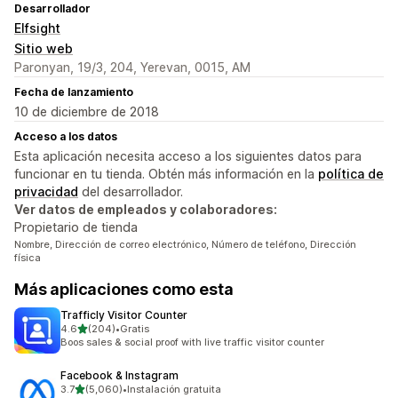
Desarrollador
Elfsight
Sitio web
Paronyan, 19/3, 204, Yerevan, 0015, AM
Fecha de lanzamiento
10 de diciembre de 2018
Acceso a los datos
Esta aplicación necesita acceso a los siguientes datos para
funcionar en tu tienda. Obtén más información en la
política de
privacidad
del desarrollador.
Ver datos de empleados y colaboradores:
Propietario de tienda
Nombre, Dirección de correo electrónico, Número de teléfono, Dirección
física
Más aplicaciones como esta
Trafficly Visitor Counter
de 5 estrellas
4.6
(204)
•
Gratis
204 reseñas en total
Boos sales & social proof with live traffic visitor counter
Facebook & Instagram
de 5 estrellas
3.7
(5,060)
•
Instalación gratuita
5060 reseñas en total