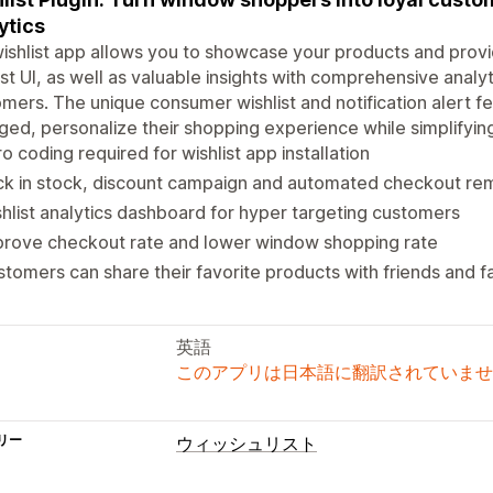
ytics
ishlist app allows you to showcase your products and provi
ist UI, as well as valuable insights with comprehensive analy
mers. The unique consumer wishlist and notification alert 
ed, personalize their shopping experience while simplifyin
o coding required for wishlist app installation
k in stock, discount campaign and automated checkout rem
hlist analytics dashboard for hyper targeting customers
prove checkout rate and lower window shopping rate
tomers can share their favorite products with friends and f
英語
このアプリは日本語に翻訳されていませ
リー
ウィッシュリスト