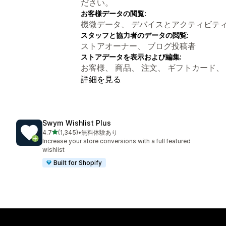
ださい。
お客様データの閲覧:
機微データ、 デバイスとアクティビテ
スタッフと協力者のデータの閲覧:
ストアオーナー、 ブログ投稿者
ストアデータを表示および編集:
お客様、 商品、 注文、 ギフトカード、
詳細を見る
Swym Wishlist Plus
5つ星中
4.7
(1,345)
•
無料体験あり
合計レビュー数：1345件
Increase your store conversions with a full featured
wishlist
Built for Shopify