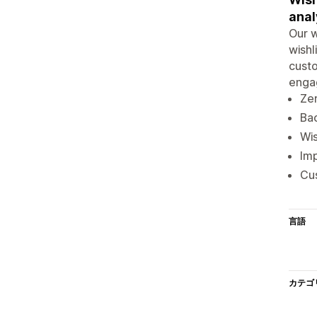
anal
Our w
wishl
custo
engag
Zer
Bac
Wis
Im
Cus
言語
カテゴ