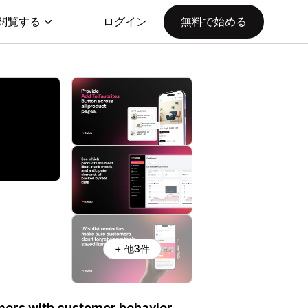
閲覧する
ログイン
無料で始める
+ 他3件
omers with customer behavior