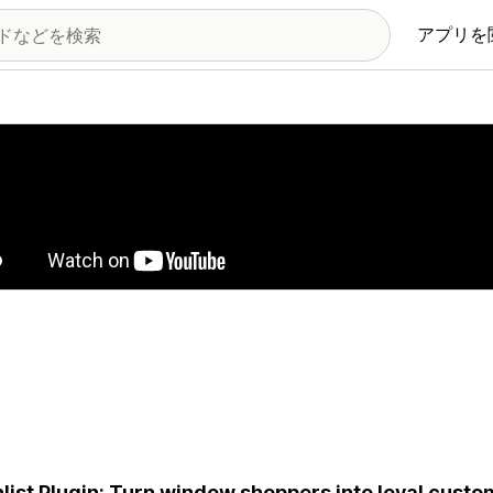
アプリを
の画像ギャラリー
list Plugin: Turn window shoppers into loyal cust