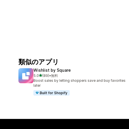
類似のアプリ
Wishlist by Square
5つ星中
5.0
(89)
•
無料
合計レビュー数：89件
Boost sales by letting shoppers save and buy favorites
later
Built for Shopify