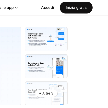
a le app
Accedi
Inizia gratis
+ Altre 3