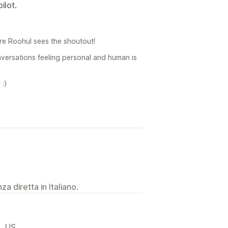
ilot.
re Roohul sees the shoutout!
nversations feeling personal and human is
 :)
a diretta in Italiano.
, US