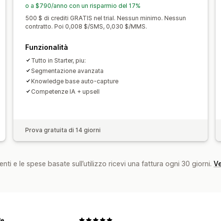
Prodotti consigliati
Monitoraggio degl
o a $790/anno con un risparmio del 17%
Messaggi di benvenuto
Campagne di 
500 $ di crediti GRATIS nel trial. Nessun minimo. Nessun
contratto. Poi 0,008 $/SMS, 0,030 $/MMS.
Password monouso (OTP)
Funzionalità
Tutto in Starter, piu:
Segmentazione avanzata
Knowledge base auto-capture
Competenze IA + upsell
Prova gratuita di 14 giorni
nti e le spese basate sull’utilizzo ricevi una fattura ogni 30 giorni.
Ve
le