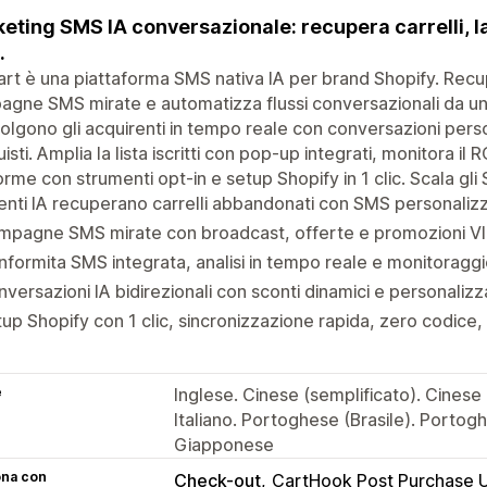
eting SMS IA conversazionale: recupera carrelli, 
.
rt è una piattaforma SMS nativa IA per brand Shopify. Recup
gne SMS mirate e automatizza flussi conversazionali da un'
olgono gli acquirenti in tempo reale con conversazioni pers
uisti. Amplia la lista iscritti con pop-up integrati, monitora il
rme con strumenti opt-in e setup Shopify in 1 clic. Scala gli
nti IA recuperano carrelli abbandonati con SMS personalizza
mpagne SMS mirate con broadcast, offerte e promozioni VI
formita SMS integrata, analisi in tempo reale e monitoraggi
versazioni IA bidirezionali con sconti dinamici e personaliz
up Shopify con 1 clic, sincronizzazione rapida, zero codice, 
e
Inglese. Cinese (semplificato). Cinese
Italiano. Portoghese (Brasile). Porto
Giapponese
ona con
Check-out
CartHook Post Purchase U