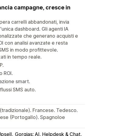
lancia campagne, cresce in
era carrelli abbandonati, invia
unica dashboard. Gli agenti IA
onalizzate che generano acquisti e
 ROI con analisi avanzate e resta
 SMS in modo profittevole.
ti in tempo reale.
P.
o ROI.
zazione smart.
flussi SMS auto.
 (tradizionale). Francese. Tedesco.
ghese (Portogallo). Spagnoloe
psell
Gorgias: AI, Helpdesk & Chat