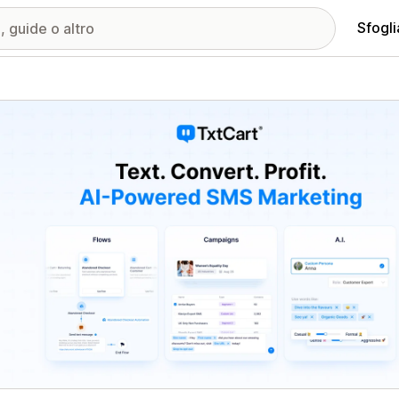
Sfogli
ria immagini in evidenza