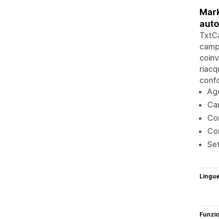
Mark
auto
TxtCa
campa
coinv
riacq
confo
Age
Ca
Con
Con
Set
Lingu
Funzi