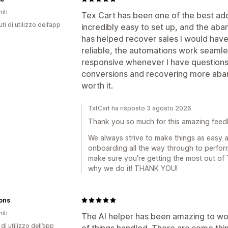
iti
Tex Cart has been one of the best addi
ti di utilizzo dell’app
incredibly easy to set up, and the a
has helped recover sales I would have 
reliable, the automations work seamle
responsive whenever I have questions. 
conversions and recovering more aban
worth it.
TxtCart ha risposto 3 agosto 2026
Thank you so much for this amazing feedba
We always strive to make things as easy a
onboarding all the way through to perfo
make sure you're getting the most out of 
why we do it! THANK YOU!
ions
iti
The AI helper has been amazing to work
di utilizzo dell’app
of things handled. There are some thing