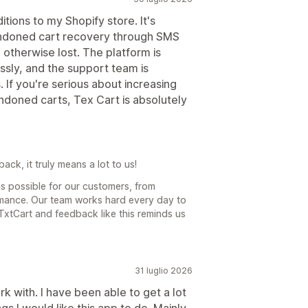
tions to my Shopify store. It's
bandoned cart recovery through SMS
otherwise lost. The platform is
ssly, and the support team is
If you're serious about increasing
doned carts, Tex Cart is absolutely
ck, it truly means a lot to us!
s possible for our customers, from
rmance. Our team works hard every day to
TxtCart and feedback like this reminds us
31 luglio 2026
 with. I have been able to get a lot
s I would like this app to do. Mainly,