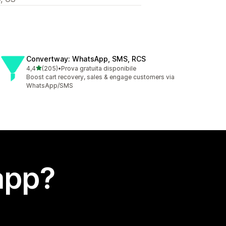
Convertway: WhatsApp, SMS, RCS
stelle su 5
4,4
(205)
•
Prova gratuita disponibile
205 recensioni totali
Boost cart recovery, sales & engage customers via
WhatsApp/SMS
app?