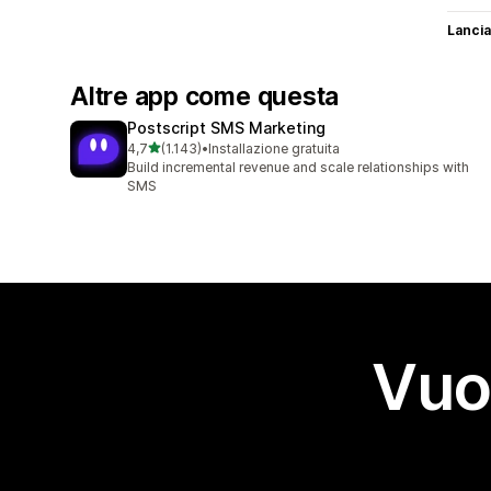
Lancia
Altre app come questa
Postscript SMS Marketing
stelle su 5
4,7
(1.143)
•
Installazione gratuita
1143 recensioni totali
Build incremental revenue and scale relationships with
SMS
Vuo