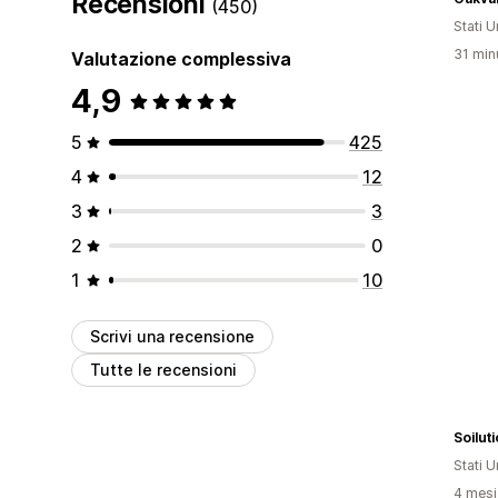
Recensioni
(450)
Stati Un
31 minu
Valutazione complessiva
4,9
5
425
4
12
3
3
2
0
1
10
Scrivi una recensione
Tutte le recensioni
Soilut
Stati Un
4 mesi 