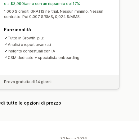
i ordini
Rinnovi di abbonamenti
o a $3,990/anno con un risparmio del 17%
recupero clienti
1.000 $ crediti GRATIS nel trial. Nessun minimo. Nessun
contratto. Poi 0,007 $/SMS, 0,024 $/MMS.
Funzionalità
Tutto in Growth, piu:
Analisi e report avanzati
Insights contestuali con IA
CSM dedicato + specialista onboarding
Prova gratuita di 14 giorni
di tutte le opzioni di prezzo
30 luglio 2026