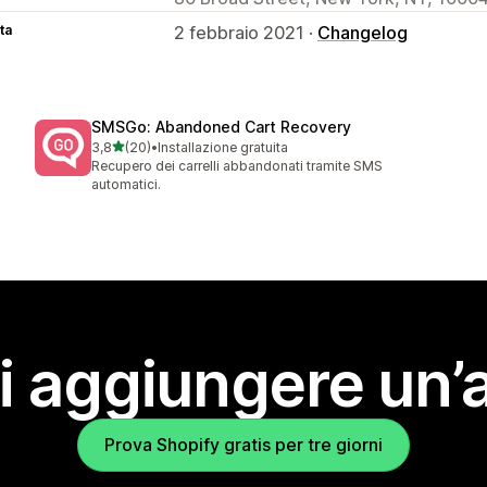
ta
2 febbraio 2021 ·
Changelog
SMSGo: Abandoned Cart Recovery
stelle su 5
3,8
(20)
•
Installazione gratuita
20 recensioni totali
Recupero dei carrelli abbandonati tramite SMS
automatici.
i aggiungere un’
Prova Shopify gratis per tre giorni