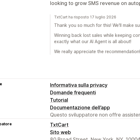
looking to grow SMS revenue on autop
TxtCart ha risposto 17 luglio 2026
Thank you so much for this! We'll make su
Winning back lost sales while keeping co
exactly what our AI Agent is all about!
We really appreciate the recommendation!
se
Informativa sulla privacy
Domande frequenti
Tutorial
Documentazione dell’app
Questo sviluppatore non offre assistenz
patore
TxtCart
Sito web
80 Broad Street, New York, NY, 10004