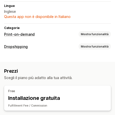
Lingue
Inglese
Questa app non è disponibile in Italiano
Categorie
Print-on-demand
Mostra funzionalità
Personalizzazione del prodotto
Dropshipping
Mostra funzionalità
Generatore di mockup
Personalizzazione
Prodotti vendibili
Prodotti
Abbigliamento e accessori
Stampa all over
Abbigliamento
Regali per le feste
Prezzi
Sedi di approvvigionamento
Scegli il piano più adatto alla tua attività.
Opzioni di spedizione
Stati Uniti
Spedizione personalizzata
Evasione ordini globale
Free
Spedizione multipla
Aggiornamenti in tempo reale
Installazione gratuita
Monitoraggio degli ordini
Fulfillment Fee / Commission