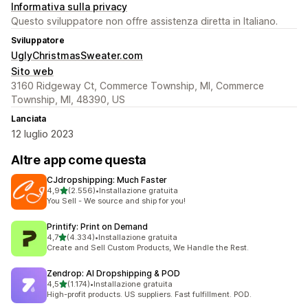
Informativa sulla privacy
Questo sviluppatore non offre assistenza diretta in Italiano.
Sviluppatore
UglyChristmasSweater.com
Sito web
3160 Ridgeway Ct, Commerce Township, MI, Commerce
Township, MI, 48390, US
Lanciata
12 luglio 2023
Altre app come questa
CJdropshipping: Much Faster
stelle su 5
4,9
(2.556)
•
Installazione gratuita
2556 recensioni totali
You Sell - We source and ship for you!
Printify: Print on Demand
stelle su 5
4,7
(4.334)
•
Installazione gratuita
4334 recensioni totali
Create and Sell Custom Products, We Handle the Rest.
Zendrop: AI Dropshipping & POD
stelle su 5
4,5
(1.174)
•
Installazione gratuita
1174 recensioni totali
High-profit products. US suppliers. Fast fulfillment. POD.