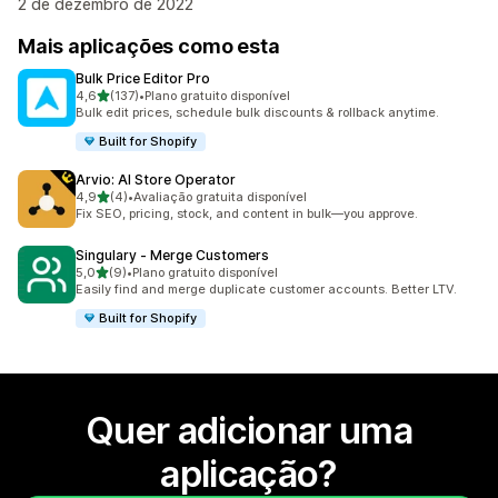
2 de dezembro de 2022
Mais aplicações como esta
Bulk Price Editor Pro
de 5 estrelas
4,6
(137)
•
Plano gratuito disponível
137 total de avaliações
Bulk edit prices, schedule bulk discounts & rollback anytime.
Built for Shopify
Arvio: AI Store Operator
de 5 estrelas
4,9
(4)
•
Avaliação gratuita disponível
4 total de avaliações
Fix SEO, pricing, stock, and content in bulk—you approve.
Singulary ‑ Merge Customers
de 5 estrelas
5,0
(9)
•
Plano gratuito disponível
9 total de avaliações
Easily find and merge duplicate customer accounts. Better LTV.
Built for Shopify
Quer adicionar uma
aplicação?