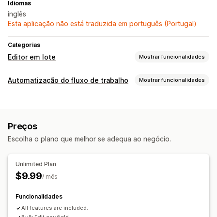
Idiomas
inglês
Esta aplicação não está traduzida em português (Portugal)
Categorias
Editor em lote
Mostrar funcionalidades
Recursos editáveis
Automatização do fluxo de trabalho
Mostrar funcionalidades
Produtos
Variantes
Imagens
Preços
Tarefas de automatização
SKU e códigos de barras
Etiquetas
Descrições
Inventário
Níveis de inventário
Etiquetas de produtos
Metacampos
Coleções
Preços
Personalização
Ações
Escolha o plano que melhor se adequa ao negócio.
Acionadores personalizados
Tarefas programadas
Eliminação em lote
Atualizações de SEO
Pesquisa e filtro
Várias lojas
Tarefas programadas
Editar em lote
Unlimited Plan
$9.99
/ mês
Funcionalidades
All features are included.