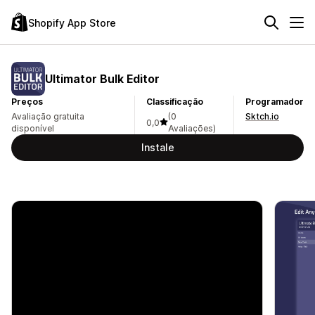
Shopify App Store
Ultimator Bulk Editor
Preços
Classificação
Programador
Avaliação gratuita
(0
Sktch.io
0,0
disponível
Avaliações)
Instale