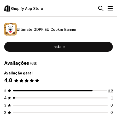
Shopify App Store
Ultimate GDPR EU Cookie Banner
Instale
Avaliações
(66)
Avaliação geral
4,8
5
59
4
1
3
0
2
0