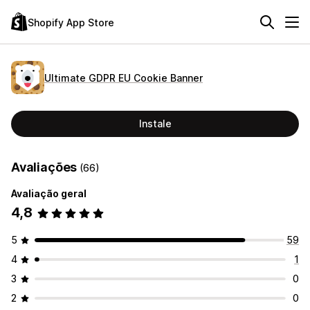
Shopify App Store
Ultimate GDPR EU Cookie Banner
Instale
Avaliações
(66)
Avaliação geral
4,8
5
59
4
1
3
0
2
0