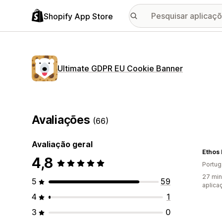
Shopify App Store
Ultimate GDPR EU Cookie Banner
Avaliações
(66)
Avaliação geral
Ethos
4,8
Portug
27 min
5
59
aplica
4
1
3
0