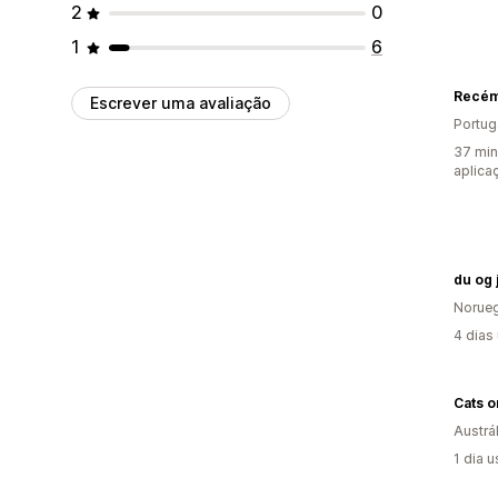
2
0
1
6
Escrever uma avaliação
Portug
37 min
aplica
du og j
Norue
4 dias
Cats 
Austrál
1 dia 