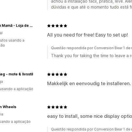
achou a instalação fácil, prática, leve. 
dúvidas e que até o momento tudo está 
Recém Mamã - Loja de bebé e Criança
al
All you need for free! Easy to set up!
utos usando a
ção
Questão respondida por Conversion Bear 1 d
Thank you for taking the time to leave a r
eg - mote & livsstil
ga
Makkelijk en eenvoudig te installeren.
 usando a aplicação
on Wheels
ia
easy to install, some nice display opt
usando a aplicação
Questão respondida por Conversion Bear 1 d