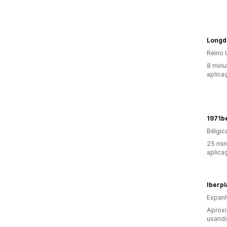
Reino 
8 minu
aplica
1971b
Bélgic
25 min
aplica
Iberpl
Espan
Aproxi
usando