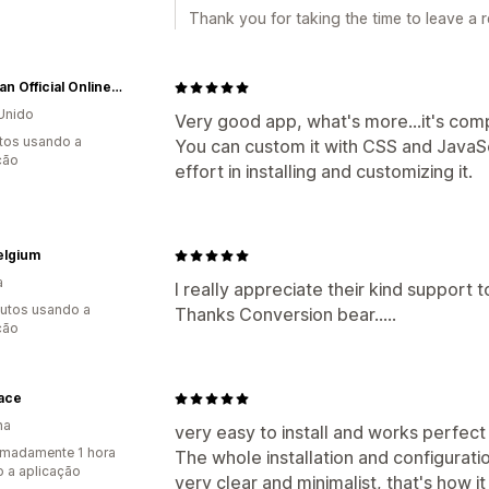
Thank you for taking the time to leave a 
Longdan Official Online Store
Unido
Very good app, what's more...it's com
tos usando a
You can custom it with CSS and JavaSc
ção
effort in installing and customizing it.
elgium
a
I really appreciate their kind support t
utos usando a
Thanks Conversion bear.....
ção
ace
ha
very easy to install and works perfect
madamente 1 hora
The whole installation and configurati
 a aplicação
very clear and minimalist, that's how it