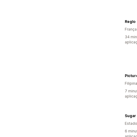
Reglo
França
34 min
aplica
Pictur
Filipin
7 minu
aplica
Sugar 
Estado
6 minu
aplica