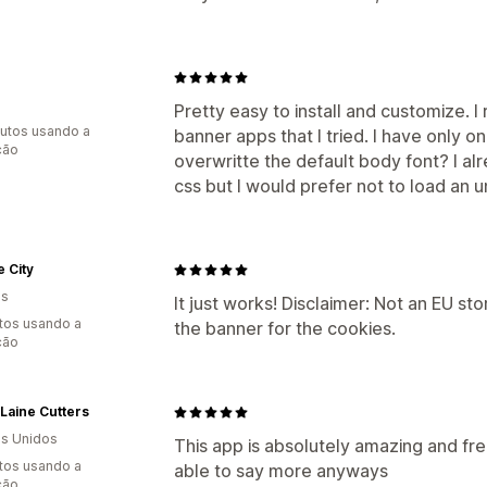
Pretty easy to install and customize. 
utos usando a
banner apps that I tried. I have only o
ção
overwritte the default body font? I a
css but I would prefer not to load an 
e City
as
It just works! Disclaimer: Not an EU sto
tos usando a
the banner for the cookies.
ção
Laine Cutters
s Unidos
This app is absolutely amazing and fre
tos usando a
able to say more anyways
ção