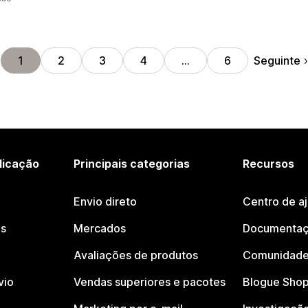
Seguinte
1
2
3
4
…
6
licação
Principais categorias
Recursos
Envio direto
Centro de a
os
Mercados
Documentaç
Avaliações de produtos
Comunidade
vio
Vendas superiores e pacotes
Blogue Shop