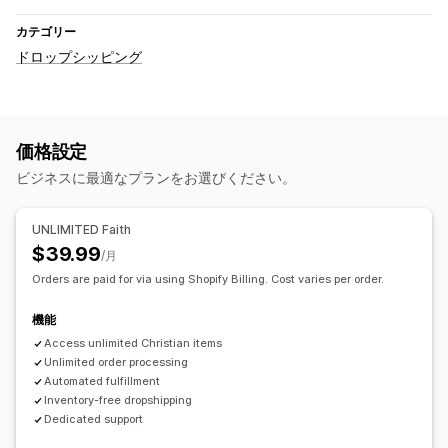
カテゴリー
ドロップシッピング
価格設定
ビジネスに最適なプランをお選びください。
UNLIMITED Faith
$39.99
/月
Orders are paid for via using Shopify Billing. Cost varies per order.
機能
Access unlimited Christian items
Unlimited order processing
Automated fulfillment
Inventory-free dropshipping
Dedicated support