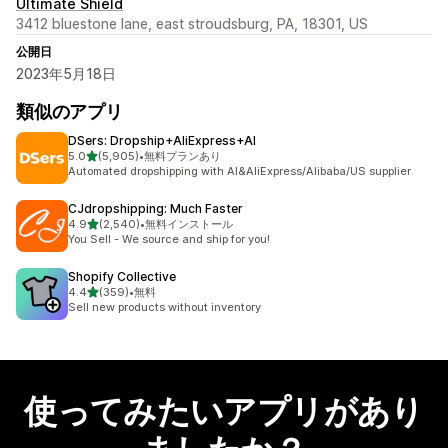
Ultimate Shield
3412 bluestone lane, east stroudsburg, PA, 18301, US
公開日
2023年5月18日
類似のアプリ
DSers: Dropship+AliExpress+AI
5つ星中
5.0
(5,905)
•
無料プランあり
合計レビュー数：5905件
Automated dropshipping with AI&AliExpress/Alibaba/US supplier
CJdropshipping: Much Faster
5つ星中
4.9
(2,540)
•
無料インストール
合計レビュー数：2540件
You Sell - We source and ship for you!
Shopify Collective
5つ星中
4.4
(359)
•
無料
合計レビュー数：359件
Sell new products without inventory
使ってみたいアプリがあり