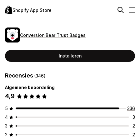
Shopify App Store
Conversion Bear Trust Badges
Installeren
Recensies
(346)
Algemene beoordeling
4,9
5
336
4
3
3
2
2
2