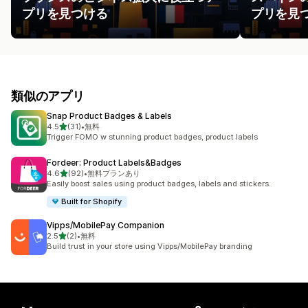
プリを見つける
プリを見
類似のアプリ
Snap Product Badges & Labels
5つ星中
4.5
(31)
•
無料
合計レビュー数：31件
Trigger FOMO w stunning product badges, product labels
Fordeer: Product Labels&Badges
5つ星中
4.6
(92)
•
無料プランあり
合計レビュー数：92件
Easily boost sales using product badges, labels and stickers.
Built for Shopify
Vipps/MobilePay Companion
5つ星中
2.5
(2)
•
無料
合計レビュー数：2件
Build trust in your store using Vipps/MobilePay branding