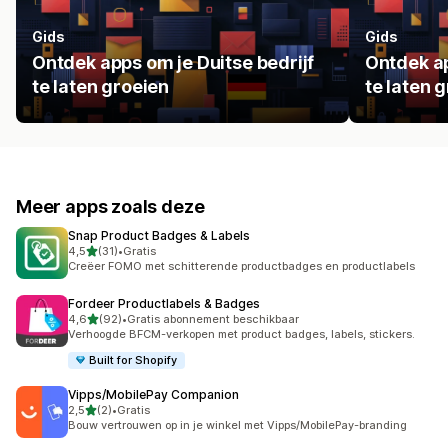
Gids
Gids
Ontdek apps om je Duitse bedrijf
Ontdek ap
te laten groeien
te laten 
Meer apps zoals deze
Snap Product Badges & Labels
van 5 sterren
4,5
(31)
•
Gratis
31 recensies in totaal
Creëer FOMO met schitterende productbadges en productlabels
Fordeer Productlabels & Badges
van 5 sterren
4,6
(92)
•
Gratis abonnement beschikbaar
92 recensies in totaal
Verhoogde BFCM-verkopen met product badges, labels, stickers.
Built for Shopify
Vipps/MobilePay Companion
van 5 sterren
2,5
(2)
•
Gratis
2 recensies in totaal
Bouw vertrouwen op in je winkel met Vipps/MobilePay-branding