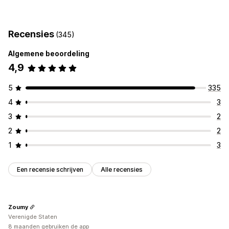
Aanpassing
Borders
Kleuren
Recensies
(345)
Pictogrampositie
Algemene beoordeling
Automatische positionering
4,9
5
335
4
3
3
2
2
2
1
3
Een recensie schrijven
Alle recensies
Zoumy
Verenigde Staten
8 maanden gebruiken de app