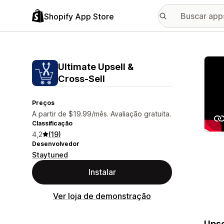
Shopify App Store
Galer
Ultimate Upsell &
Cross‑Sell
Preços
A partir de $19.99/mês. Avaliação gratuita.
Classificação
4,2
(19)
Desenvolvedor
Staytuned
Instalar
Ver loja de demonstração
Upse