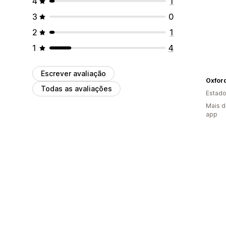
4
1
3
0
2
1
1
4
Escrever avaliação
Oxford
Todas as avaliações
Estado
Mais d
app