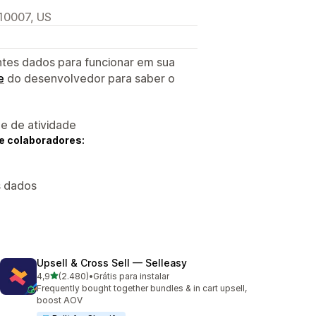
 10007, US
ntes dados para funcionar em sua
e
do desenvolvedor para saber o
 e de atividade
e colaboradores:
s dados
Upsell & Cross Sell — Selleasy
de 5 estrelas
4,9
(2.480)
•
Grátis para instalar
2480 avaliações ao todo
Frequently bought together bundles & in cart upsell,
boost AOV