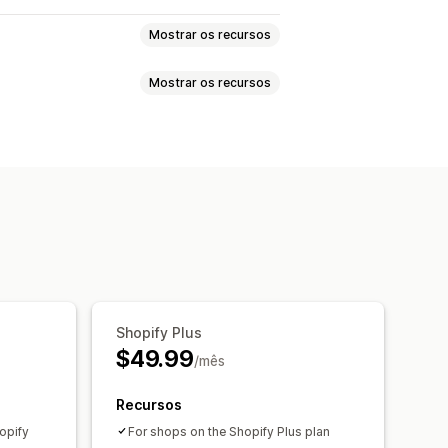
Mostrar os recursos
Mostrar os recursos
ell
Pacotes de cross-sell
t
omplementos com um clique
ssinaturas
Preços personalizados
dações de produtos
Shopify Plus
$49.99
/mês
Recursos
opify
For shops on the Shopify Plus plan