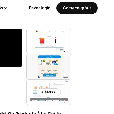
ps
Fazer login
Comece grátis
+ Mais 8
Add-On Products À La Carte