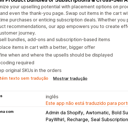
ize your upselling potential with placement options on pro
 and even the thank-you page. Swap out items in the cart with
ime purchases or enticing subscription deals. Whether you
ct recommendations, our app empowers you to create effec
ustomer journey.
ell bundles, add-ons and subscription-based items
lace items in cart with a better, bigger offer
ine when and where the upsells should be displayed
coding required
p original SKUs in the orders
tém texto sem tradução
Mostrar tradução
as
inglês
Este app não está traduzido para port
ona com
Admin da Shopify
Awtomatic
Bold Su
PayWhirl
Recharge
Seal Subscriptio