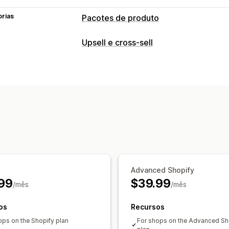
orias
Pacotes de produto
Tipos de pacotes
Upsell e cross-sell
Caixas de assinaturas
Pacotes de ups
Personalização
Produtos relacionados
Upsell de carrinho
Upsell de checkou
Preços que você pode definir
Página de agradecimento de upsell
C
Descontos
Descontos percentuais
A
Pop-ups
Ofertas e recomendações
Complementos de produto
Recomen
Recomendações de IA
Advanced Shopify
99
$39.99
/mês
/mês
os
Recursos
ops on the Shopify plan
For shops on the Advanced Sh