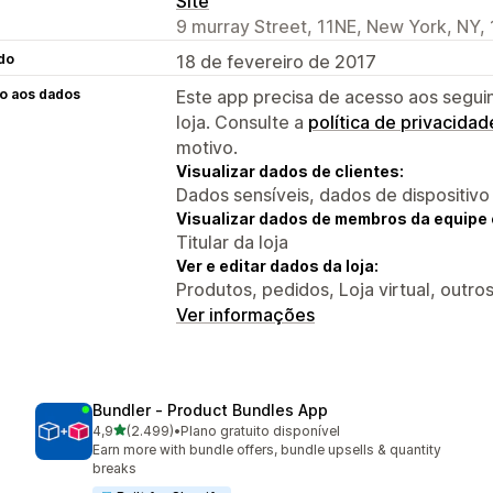
Site
9 murray Street, 11NE, New York, NY,
do
18 de fevereiro de 2017
o aos dados
Este app precisa de acesso aos segui
loja. Consulte a
política de privacidad
motivo.
Visualizar dados de clientes:
Dados sensíveis, dados de dispositivo
Visualizar dados de membros da equipe 
Titular da loja
Ver e editar dados da loja:
Produtos, pedidos, Loja virtual, outro
Ver informações
Bundler ‑ Product Bundles App
de 5 estrelas
4,9
(2.499)
•
Plano gratuito disponível
2499 avaliações ao todo
Earn more with bundle offers, bundle upsells & quantity
breaks