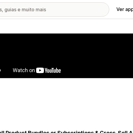
Ver ap
ia de imagens em destaque
ll Product Bundles or Subscriptions & Cross-Sell 