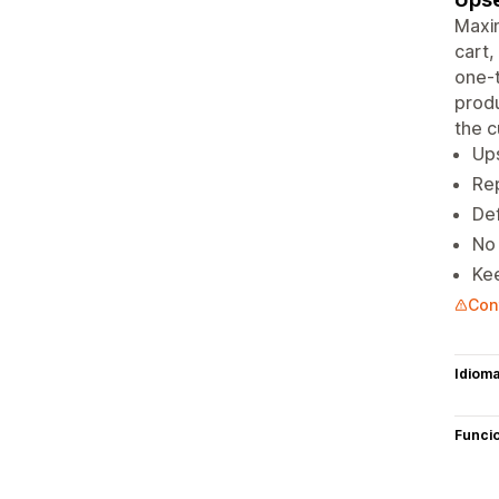
Maxim
cart,
one-t
produ
the c
Ups
Rep
Def
No 
Kee
Con
Idiom
Funci