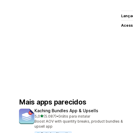
Lança
Acess
Mais apps parecidos
Kaching Bundles App & Upsells
de 5 estrelas
5,0
(5.087)
•
Grátis para instalar
5087 avaliações ao todo
Boost AOV with quantity breaks, product bundles &
upsell app