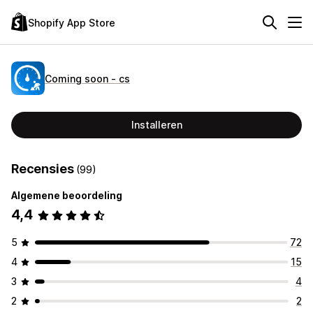
Shopify App Store
Coming soon ‑ cs
Installeren
Recensies
(99)
Algemene beoordeling
4,4
5
72
4
15
3
4
2
2