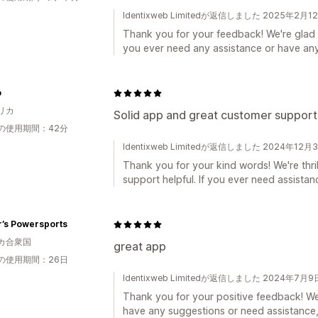
Identixweb Limitedが返信しました 2025年2月1
Thank you for your feedback! We're glad 
you ever need any assistance or have any 
o
リカ
Solid app and great customer support
の使用期間：42分
Identixweb Limitedが返信しました 2024年12月
Thank you for your kind words! We're thril
support helpful. If you ever need assistan
r’s Powersports
カ合衆国
great app
の使用期間：26日
Identixweb Limitedが返信しました 2024年7月9
Thank you for your positive feedback! We'
have any suggestions or need assistance, 