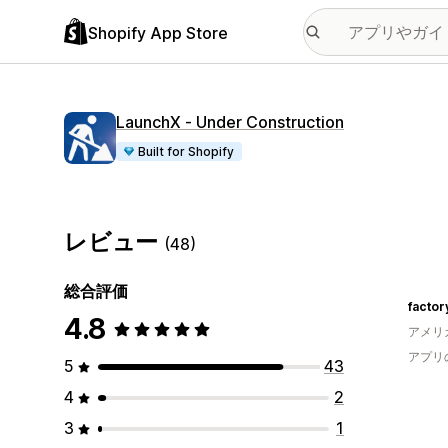
Shopify App Store
LaunchX ‑ Under Construction
Built for Shopify
レビュー
(48)
総合評価
factor
4.8
アメリ
アプリ
5
43
4
2
3
1