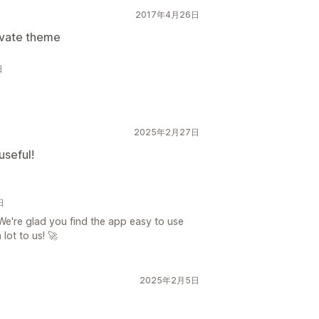
2017年4月26日
ivate theme
日
2025年2月27日
useful!
日
We're glad you find the app easy to use
lot to us! 🚀
2025年2月5日