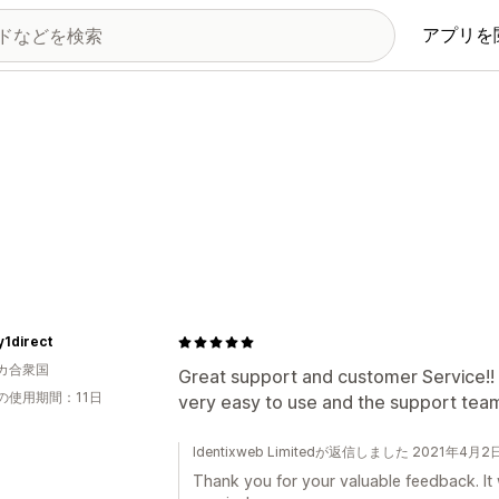
アプリを
y1direct
カ合衆国
Great support and customer Service!! 
の使用期間：11日
very easy to use and the support team
Identixweb Limitedが返信しました 2021年4月2
Thank you for your valuable feedback. It 