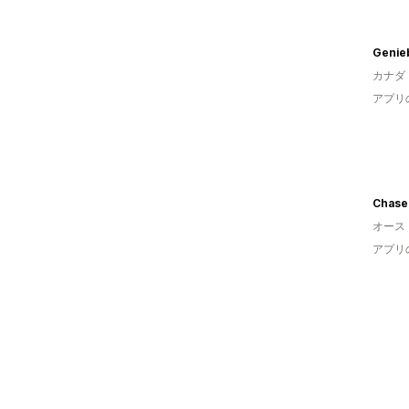
Genie
カナダ
アプリ
Chaseb
オース
アプリ