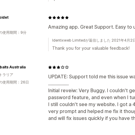
bidet
Amazing app. Great Support. Easy to 
の使用期間：9分
Identixweb Limitedが返信しました 2021年4月2
Thank you for your valuable feedback!
aits Australia
トラリア
UPDATE: Support told me this issue wa
の使用期間：26日
.................
Initial reveiw: Very Buggy. I couldn't g
password feature, and even when I tur
I still couldn't see my website. I got
very prompt and helped me fix it thoug
and will fix issues quickly if you have 