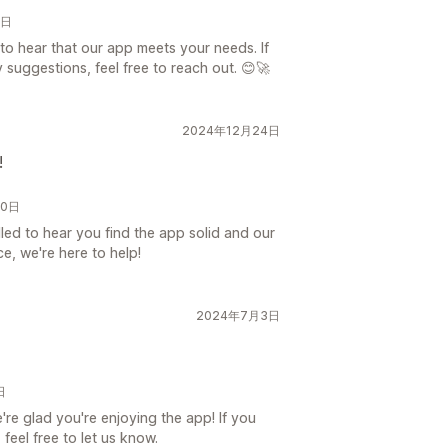
2日
to hear that our app meets your needs. If
suggestions, feel free to reach out. 😊🚀
2024年12月24日
!
30日
led to hear you find the app solid and our
ce, we're here to help!
2024年7月3日
日
re glad you're enjoying the app! If you
feel free to let us know.