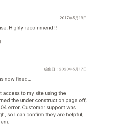
2017年5月18日
use. Highly recommend !!
日
編集日：2020年5月17日
s now fixed...
et access to my site using the
ned the under construction page off,
 a 404 error. Customer support was
h, so I can confirm they are helpful,
them.