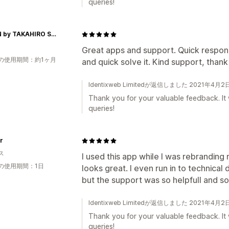
queries!
KUDEN by TAKAHIRO SATO
Great apps and support. Quick respon
の使用期間：約1ヶ月
and quick solve it. Kind support, thank
Identixweb Limitedが返信しました 2021年4月2
Thank you for your valuable feedback. It 
queries!
r
ス
I used this app while I was rebranding
の使用期間：1日
looks great. I even run in to technical
but the support was so helpfull and 
Identixweb Limitedが返信しました 2021年4月2
Thank you for your valuable feedback. It 
queries!