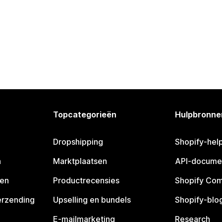
Topcategorieën
Hulpbronne
Dropshipping
Shopify-hel
n
Marktplaatsen
API-docume
pen
Productrecensies
Shopify Co
erzending
Upselling en bundels
Shopify-blo
E-mailmarketing
Research