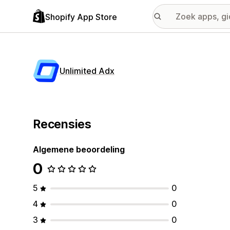
Shopify App Store
Unlimited Adx
Recensies
Algemene beoordeling
0
5
0
4
0
3
0