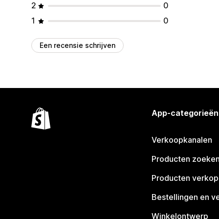
2
0
1
0
Een recensie schrijven
App-categorieën
Verkoopkanalen
Producten zoeke
Producten verko
Bestellingen en v
Winkelontwerp