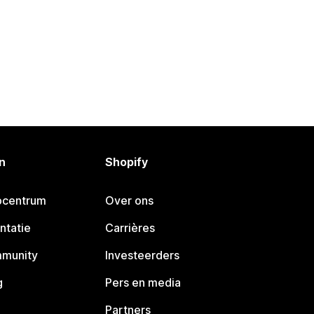
n
Shopify
pcentrum
Over ons
ntatie
Carrières
mmunity
Investeerders
g
Pers en media
Partners