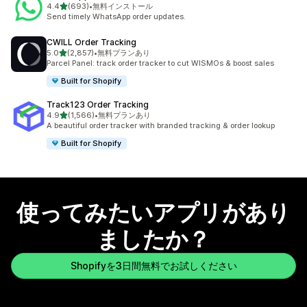
5つ星中
4.4
(693)
•
無料インストール
合計レビュー数：693件
Send timely WhatsApp order updates.
CWILL Order Tracking
5つ星中
5.0
(2,857)
•
無料プランあり
合計レビュー数：2857件
Parcel Panel: track order tracker to cut WISMOs & boost sales
Built for Shopify
Track123 Order Tracking
5つ星中
4.9
(1,566)
•
無料プランあり
合計レビュー数：1566件
A beautiful order tracker with branded tracking & order lookup
Built for Shopify
使ってみたいアプリがあり
ましたか？
Shopifyを3日間無料でお試しください