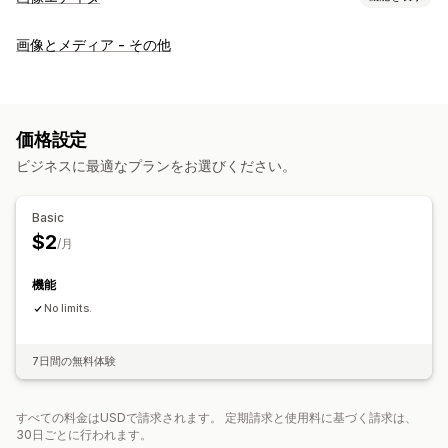
画像の最適化
画像とメディア - その他
自動最適化
背景の削除
画像の圧縮
カスタム背景
電子透かし
一括編集
ファイル名
フォーマット変換
ファイルのアップロード
圧縮
価格設定
サイズ変更
ビジネスに最適なプランをお選びください。
Basic
$2
/月
機能
No limits.
7日間の無料体験
すべての料金はUSDで請求されます。 定期請求と使用料に基づく請求は、
30日ごとに行われます。