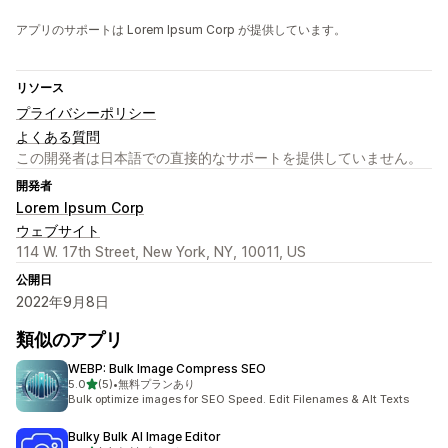
アプリのサポートは Lorem Ipsum Corp が提供しています。
リソース
プライバシーポリシー
よくある質問
この開発者は日本語での直接的なサポートを提供していません。
開発者
Lorem Ipsum Corp
ウェブサイト
114 W. 17th Street, New York, NY, 10011, US
公開日
2022年9月8日
類似のアプリ
WEBP: Bulk Image Compress SEO
5つ星中
5.0
(5)
•
無料プランあり
合計レビュー数：5件
Bulk optimize images for SEO Speed. Edit Filenames & Alt Texts
Bulky Bulk AI Image Editor