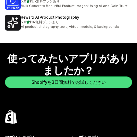
5つ星中
5.0
(3)
•
無料プランあり
合計レビュー数：3件
Bulk Generate Beautiful Product Images Using AI and Gain Trust
Rewarx AI Product Photography
5つ星中
5.0
(1)
•
無料プランあり
合計レビュー数：1件
AI product photography tools, virtual models, & backgrounds.
使ってみたいアプリがあり
ましたか？
Shopifyを3日間無料でお試しください