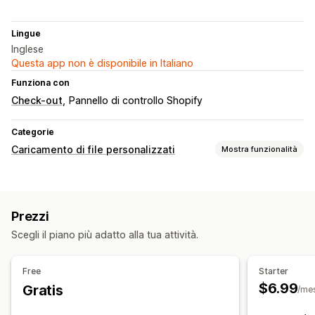
Lingue
Inglese
Questa app non è disponibile in Italiano
Funziona con
Check-out
Pannello di controllo Shopify
Categorie
Caricamento di file personalizzati
Mostra funzionalità
Tipi di file
PNG
JPEG
Immagini
Regole personalizzate
Prezzi
Gestione dei file
Scegli il piano più adatto alla tua attività.
Campi personalizzati
Anteprima
Download di file
Free
Starter
$6.99
Gratis
/me