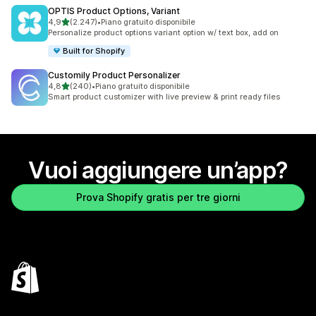
OPTIS Product Options, Variant
stelle su 5
4,9
(2.247)
•
Piano gratuito disponibile
2247 recensioni totali
Personalize product options variant option w/ text box, add on
Built for Shopify
Customily Product Personalizer
stelle su 5
4,8
(240)
•
Piano gratuito disponibile
240 recensioni totali
Smart product customizer with live preview & print ready files
Vuoi aggiungere un’app?
Prova Shopify gratis per tre giorni