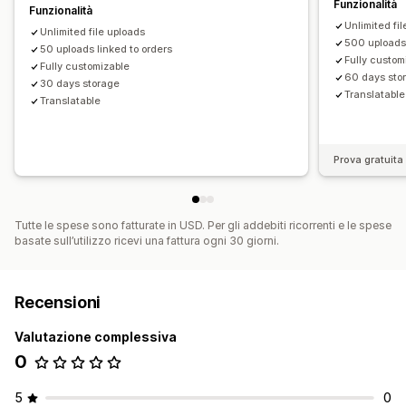
Funzionalità
Funzionalità
Unlimited fi
Unlimited file uploads
500 uploads 
50 uploads linked to orders
Fully custom
Fully customizable
60 days sto
30 days storage
Translatable
Translatable
Prova gratuita 
Tutte le spese sono fatturate in USD. Per gli addebiti ricorrenti e le spese
basate sull’utilizzo ricevi una fattura ogni 30 giorni.
Recensioni
Valutazione complessiva
0
5
0