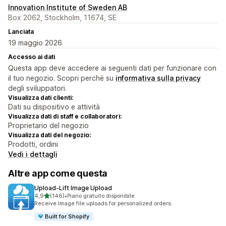
Innovation Institute of Sweden AB
Box 2062, Stockholm, 11674, SE
Lanciata
19 maggio 2026
Accesso ai dati
Questa app deve accedere ai seguenti dati per funzionare con
il tuo negozio. Scopri perché su
informativa sulla privacy
degli sviluppatori.
Visualizza dati clienti:
Dati su dispositivo e attività
Visualizza dati di staff e collaboratori:
Proprietario del negozio
Visualizza dati del negozio:
Prodotti, ordini
Vedi i dettagli
Altre app come questa
Upload‑Lift Image Upload
stelle su 5
4,9
(146)
•
Piano gratuito disponibile
146 recensioni totali
Receive Image file uploads for personalized orders.
Built for Shopify