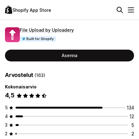
Shopify App Store
File Upload by Uploadery
Built for Shopify
Asenna
Arvostelut
(163)
Kokonaisarvio
4,5
5
134
4
12
3
5
2
2