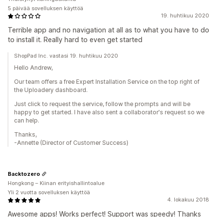
5 päivää sovelluksen käyttöä
19. huhtikuu 2020
Terrible app and no navigation at all as to what you have to do
to install it. Really hard to even get started
ShopPad Inc. vastasi 19. huhtikuu 2020
Hello Andrew,
Our team offers a free Expert Installation Service on the top right of
the Uploadery dashboard.
Just click to request the service, follow the prompts and will be
happy to get started. I have also sent a collaborator's request so we
can help.
Thanks,
-Annette (Director of Customer Success)
Backtozero
Hongkong – Kiinan erityishallintoalue
Yli 2 vuotta sovelluksen käyttöä
4. lokakuu 2018
Awesome apps! Works perfect! Support was speedy! Thanks