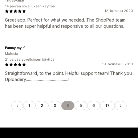
Yhdysvallat
14 päivää sovelluksen käyttöä
12. lokakuu 2020
Great app. Perfect for what we needed. The ShopPad team
has been super helpful and responsive to all our questions.
Famsy.my
Malesia
21 päivää sovelluksen käyttöä
19. heinäkuu 2019
Straightforward, to the point. Helpful support team! Thank you
Uploadery.............................................!
1
2
3
4
5
6
17