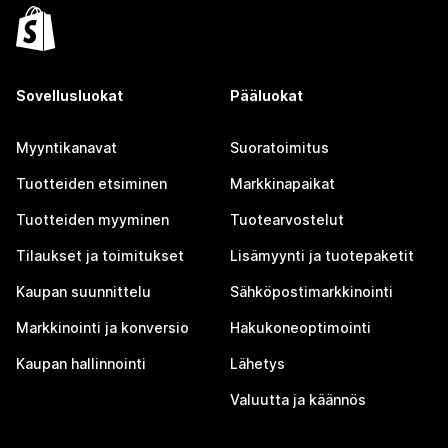
Sovellusluokat
Pääluokat
Myyntikanavat
Suoratoimitus
Tuotteiden etsiminen
Markkinapaikat
Tuotteiden myyminen
Tuotearvostelut
Tilaukset ja toimitukset
Lisämyynti ja tuotepaketit
Kaupan suunnittelu
Sähköpostimarkkinointi
Markkinointi ja konversio
Hakukoneoptimointi
Kaupan hallinnointi
Lähetys
Valuutta ja käännös