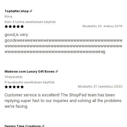
Tophatter.shop
Kiina
Noin 4 tuntia sovelluksen käyttöä
Muokattu 25. elokuu 2019
good,is very
goodeweeweewewewewwwwwwwwwwwwwwewwwwwwwww
wwwwwwwwwwwwwwewwwwwwwwwwwwwwwwwwwwwww
wwwwwwwwwwwwwwwwwwwwwwwwwwwwwwewjj
Madovar.com Luxury Gift Boxes
Yhdysvallat
9 kuukautta sovelluksen käyttöä
Muokattu 31. tammikuu 2020
Customer service is excellent! The ShopPad team has been
replying super fast to our inquiries and solving all the problems
we're facing.
Design Time Creations