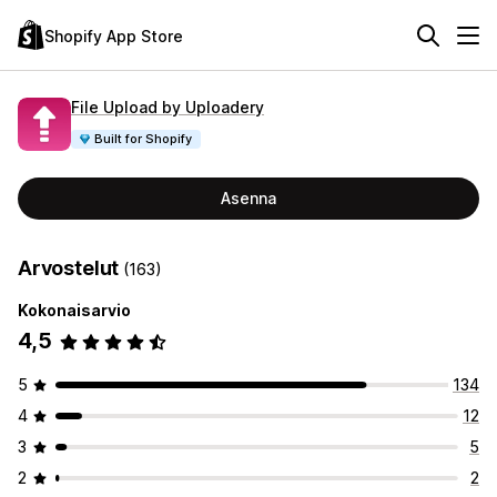
Shopify App Store
File Upload by Uploadery
Built for Shopify
Asenna
Arvostelut
(163)
Kokonaisarvio
4,5
5
134
4
12
3
5
2
2