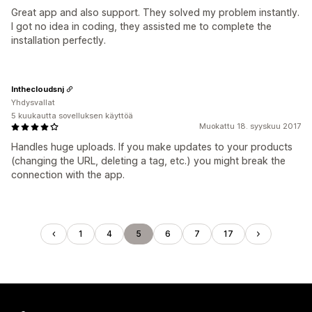
Great app and also support. They solved my problem instantly.
I got no idea in coding, they assisted me to complete the
installation perfectly.
Inthecloudsnj
Yhdysvallat
5 kuukautta sovelluksen käyttöä
Muokattu 18. syyskuu 2017
Handles huge uploads. If you make updates to your products
(changing the URL, deleting a tag, etc.) you might break the
connection with the app.
1
4
5
6
7
17