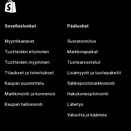
Sovellusluokat
Pääluokat
Myyntikanavat
Suoratoimitus
Tuotteiden etsiminen
Markkinapaikat
Tuotteiden myyminen
Tuotearvostelut
Tilaukset ja toimitukset
Lisämyynti ja tuotepaketit
Kaupan suunnittelu
Sähköpostimarkkinointi
Markkinointi ja konversio
Hakukoneoptimointi
Kaupan hallinnointi
Lähetys
Valuutta ja käännös