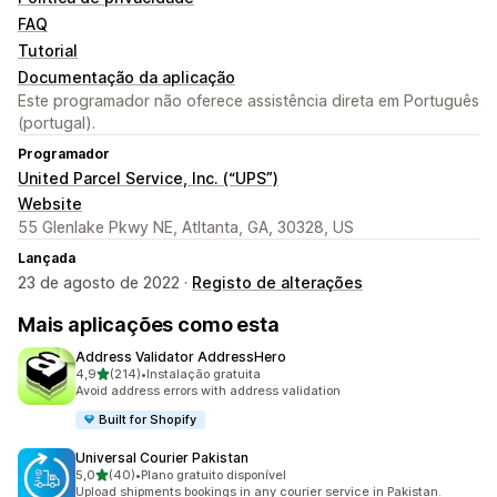
FAQ
Tutorial
Documentação da aplicação
Este programador não oferece assistência direta em Português
(portugal).
Programador
United Parcel Service, Inc. (“UPS”)
Website
55 Glenlake Pkwy NE, Atltanta, GA, 30328, US
Lançada
23 de agosto de 2022 ·
Registo de alterações
Mais aplicações como esta
Address Validator AddressHero
de 5 estrelas
4,9
(214)
•
Instalação gratuita
214 total de avaliações
Avoid address errors with address validation
Built for Shopify
Universal Courier Pakistan
de 5 estrelas
5,0
(40)
•
Plano gratuito disponível
40 total de avaliações
Upload shipments bookings in any courier service in Pakistan.