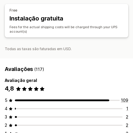
Gestão de envios
Sincronização de encomendas
Rastreio em tempo real
Free
Página de rastreio com a marca
Notificações por e-mail
Instalação gratuita
Atualizações de encomendas
Fees for the actual shipping costs will be charged through your UPS
account(s)
Todas as taxas são faturadas em USD.
Avaliações
(117)
Avaliação geral
4,8
5
109
4
1
3
2
2
2