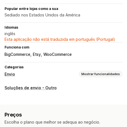
Popular entre lojas como a sua
Sediado nos Estados Unidos da América
Idiomas
inglês
Esta aplicação não está traduzida em português (Portugal)
Funciona com
BigCommerce
Etsy
WooCommerce
Categorias
Envio
Mostrar funcionalidades
Etiquetas e embalagens
Soluções de envio - Outro
Criação de etiquetas
Impressão em lote
Etiquetas de devolução
Listas de recolha
Regras de envio
Sincronização de encomendas
Preços
Taxas de envio
Escolha o plano que melhor se adequa ao negócio.