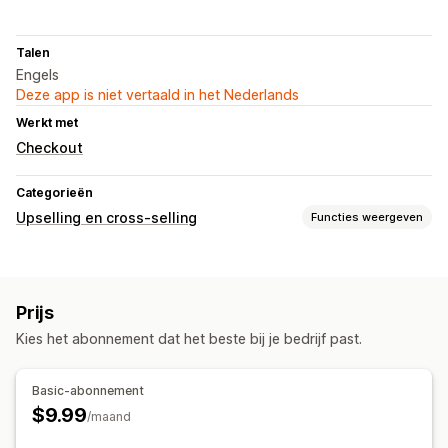
Talen
Engels
Deze app is niet vertaald in het Nederlands
Werkt met
Checkout
Categorieën
Upselling en cross-selling
Functies weergeven
Aanpassing
Upselling in winkelwagen
Upselling op de productpagina
Prijs
Aangepaste CSS
Aangepaste HTML
Aangepaste regels
Kies het abonnement dat het beste bij je bedrijf past.
Analytics
Doorklikpercentages
Conversiepercentages
Basic-abonnement
$9.99
/maand