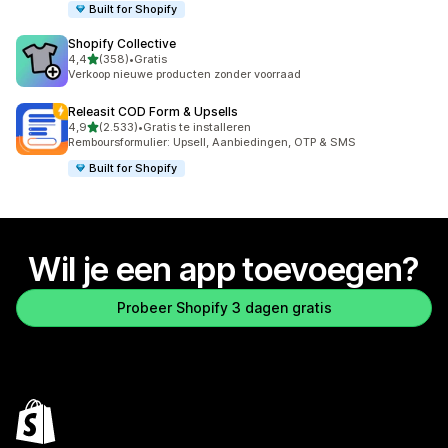
Built for Shopify
Shopify Collective
van 5 sterren
4,4
(358)
•
Gratis
358 recensies in totaal
Verkoop nieuwe producten zonder voorraad
Releasit COD Form & Upsells
van 5 sterren
4,9
(2.533)
•
Gratis te installeren
2533 recensies in totaal
Remboursformulier: Upsell, Aanbiedingen, OTP & SMS
Built for Shopify
Wil je een app toevoegen?
Probeer Shopify 3 dagen gratis