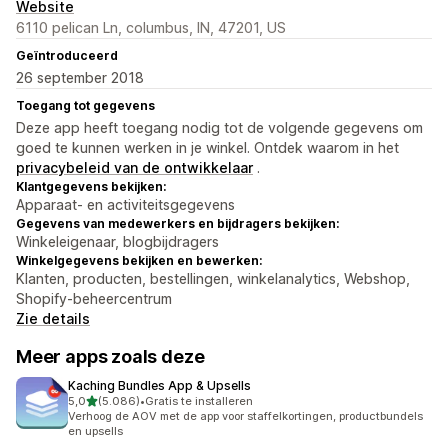
Website
6110 pelican Ln, columbus, IN, 47201, US
Geïntroduceerd
26 september 2018
Toegang tot gegevens
Deze app heeft toegang nodig tot de volgende gegevens om
goed te kunnen werken in je winkel. Ontdek waarom in het
privacybeleid van de ontwikkelaar
.
Klantgegevens bekijken:
Apparaat- en activiteitsgegevens
Gegevens van medewerkers en bijdragers bekijken:
Winkeleigenaar, blogbijdragers
Winkelgegevens bekijken en bewerken:
Klanten, producten, bestellingen, winkelanalytics, Webshop,
Shopify-beheercentrum
Zie details
Meer apps zoals deze
Kaching Bundles App & Upsells
van 5 sterren
5,0
(5.086)
•
Gratis te installeren
5086 recensies in totaal
Verhoog de AOV met de app voor staffelkortingen, productbundels
en upsells