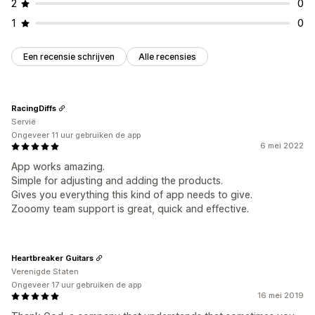
2
0
1
0
Een recensie schrijven
Alle recensies
RacingDiffs
Servië
Ongeveer 11 uur gebruiken de app
6 mei 2022
App works amazing.
Simple for adjusting and adding the products.
Gives you everything this kind of app needs to give.
Zooomy team support is great, quick and effective.
Heartbreaker Guitars
Verenigde Staten
Ongeveer 17 uur gebruiken de app
16 mei 2019