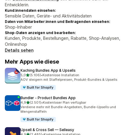
Entwicklerin.
Kund:innendaten einsehen:
Sensible Daten, Geräte- und Aktivitätsdaten
Daten von Mitarbeiter:innen und Beitragenden einsehen:
Shop-Inhaber
Shop-Daten anzeigen und bearbeiten:
Kunden, Produkte, Bestellungen, Rabatte, Shop-Analysen,
Onlineshop
Details sehen
Mehr Apps wie diese
Kaching Bundles App & Upsells
von 5 Sternen
5,0
(5.106)
•
Kostenlose Installation
5106 Rezensionen insgesamt
AOV steigern mit Staffelpreisen, Produkt-Bundles & Upsells
Built for Shopify
Bundler ‑ Product Bundles App
von 5 Sternen
4,9
(2.501)
•
Kostenloser Plan verfügbar
2501 Rezensionen insgesamt
Verdiene mehr mit Bundle-Angeboten, Bundle-Upsells und
Mengenstaffeln
Built for Shopify
Upsell & Cross Sell — Selleasy
von 5 Sternen
4,9
(2.485)
•
Kostenlose Installation