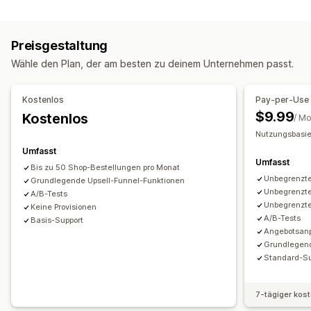
Anpassung
Varianten-Bundles
Upselling-Bundles
Warenkorb-Upselling
Produktseiten-Upselling
Cross-Selling-Bundles
Häufig zusammen gekauft
Preisgestaltung
Danke-Seite für Upselling
Ähnliche Produkte
Individuelle Bundles
Wähle den Plan, der am besten zu deinem Unternehmen passt.
Angebote und Empfehlungen
Die Preise kannst du festlegen
Kostenlose Geschenke
Kostenloser Versand
Feste Preisgestaltung
Preisstaffelung
Kostenlos
Pay-per-Use
Produktempfehlungen
Häufig zusammen gekauft
Bundles
Mengenstaffelungen
Rabatte
Mengenrabatte
$9.99
Kostenlos
/ M
Mengenstaffelungen
Mengenrabatte
Gestaffelte Rabatte
Pauschalrabatte
Prozentuale Rabatte
Nutzungsbasi
KI-Empfehlungen
Kostenloser Versand
BOGO
Massenpreise
Umfasst
Umfasst
Individuelle Preise
Bis zu 50 Shop-Bestellungen pro Monat
Analysen
Unbegrenzte
Grundlegende Upsell-Funnel-Funktionen
A/B-Tests
Klickraten
Conversion-Raten
Funnel-Leistung
Unbegrenzte
A/B-Tests
Unbegrenzte
Keine Provisionen
A/B-Tests
Basis-Support
Angebotsan
Grundlegend
Standard-Su
7-tägiger kos