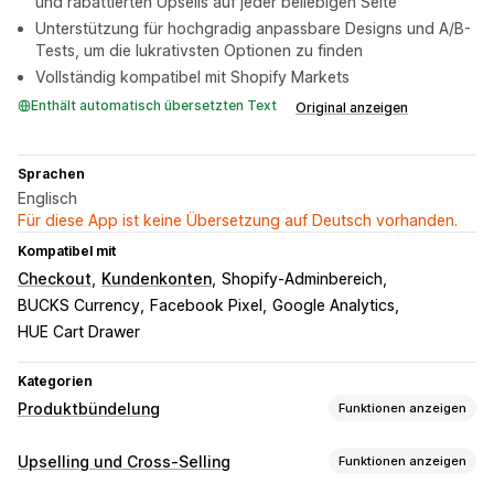
und rabattierten Upsells auf jeder beliebigen Seite
Unterstützung für hochgradig anpassbare Designs und A/B-
Tests, um die lukrativsten Optionen zu finden
Vollständig kompatibel mit Shopify Markets
Enthält automatisch übersetzten Text
Original anzeigen
Sprachen
Englisch
Für diese App ist keine Übersetzung auf Deutsch vorhanden.
Kompatibel mit
Checkout
Kundenkonten
Shopify-Adminbereich
BUCKS Currency
Facebook Pixel
Google Analytics
HUE Cart Drawer
Kategorien
Produktbündelung
Funktionen anzeigen
Bundle-Typen
Upselling und Cross-Selling
Funktionen anzeigen
Feste Bundles
Mix-and-Match-Bundles