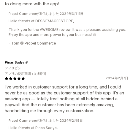
to doing more with the app!
Propel Commerceが返信しました 2024年3月11日
Hello friends at DESSIEMAGEESTORE,
Thank you for the AWESOME review! It was a pleasure assisting you.
Enjoy the app and more power to your business! 🚀
- Tom @ Propel Commerce
Pinas Sadya
フィリピン
アプリの使用期間：約5時間
2024年2月7日
I've worked in customer support for a long time, and I could
never be as good as the customer support of this app. It's an
amazing app — totally free! nothing at all hidden behind a
paywall. And the customer has been extremely amazing,
handholding me through every customization.
Propel Commerceが返信しました 2024年2月8日
Hello friends at Pinas Sadya,