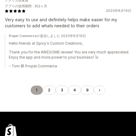
アメリカ合衆国
アプリの使用期間：約2ヶ月
2023年8月14日
Very easy to use and definitely helps make easier for my
customers to add whats needed to their orders
Propel Commerceが返信しました 2023年8月15日
Hello friends at Spicy's Custom Creations,
Thank you for the AWESOME review! You are very much appreciated.
Enjoy the app and more power to your business! 🚀
- Tom @ Propel Commerce
1
2
3
4
9