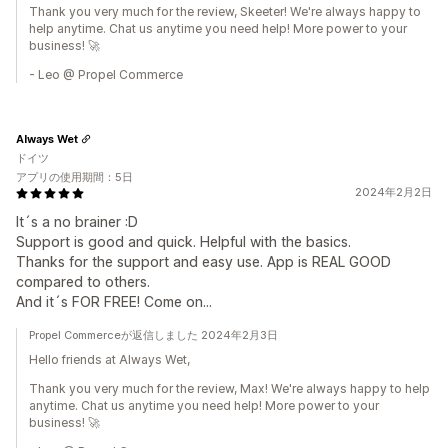
Thank you very much for the review, Skeeter! We're always happy to
help anytime. Chat us anytime you need help! More power to your
business! 🚀
- Leo @ Propel Commerce
Always Wet
ドイツ
アプリの使用期間：5日
2024年2月2日
It´s a no brainer :D
Support is good and quick. Helpful with the basics.
Thanks for the support and easy use. App is REAL GOOD
compared to others.
And it´s FOR FREE! Come on...
Propel Commerceが返信しました 2024年2月3日
Hello friends at Always Wet,
Thank you very much for the review, Max! We're always happy to help
anytime. Chat us anytime you need help! More power to your
business! 🚀