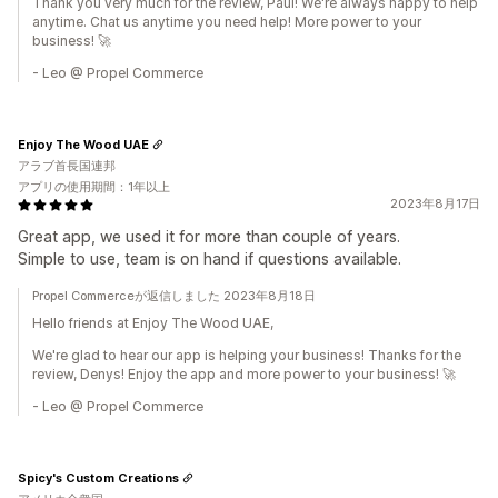
Thank you very much for the review, Paul! We're always happy to help
anytime. Chat us anytime you need help! More power to your
business! 🚀
- Leo @ Propel Commerce
Enjoy The Wood UAE
アラブ首長国連邦
アプリの使用期間：1年以上
2023年8月17日
Great app, we used it for more than couple of years.
Simple to use, team is on hand if questions available.
Propel Commerceが返信しました 2023年8月18日
Hello friends at Enjoy The Wood UAE,
We're glad to hear our app is helping your business! Thanks for the
review, Denys! Enjoy the app and more power to your business! 🚀
- Leo @ Propel Commerce
Spicy's Custom Creations