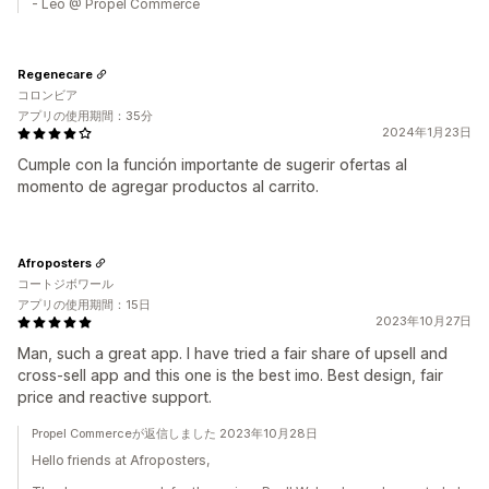
- Leo @ Propel Commerce
Regenecare
コロンビア
アプリの使用期間：35分
2024年1月23日
Cumple con la función importante de sugerir ofertas al
momento de agregar productos al carrito.
Afroposters
コートジボワール
アプリの使用期間：15日
2023年10月27日
Man, such a great app. I have tried a fair share of upsell and
cross-sell app and this one is the best imo. Best design, fair
price and reactive support.
Propel Commerceが返信しました 2023年10月28日
Hello friends at Afroposters,