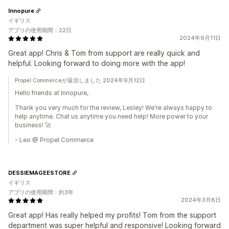
Innopure
イギリス
アプリの使用期間：22日
2024年9月11日
Great app! Chris & Tom from support are really quick and
helpful. Looking forward to doing more with the app!
Propel Commerceが返信しました 2024年9月12日
Hello friends at Innopure,
Thank you very much for the review, Lesley! We're always happy to
help anytime. Chat us anytime you need help! More power to your
business! 🚀
- Leo @ Propel Commerce
DESSIEMAGEESTORE
イギリス
アプリの使用期間：約3年
2024年3月8日
Great app! Has really helped my profits! Tom from the support
department was super helpful and responsive! Looking forward