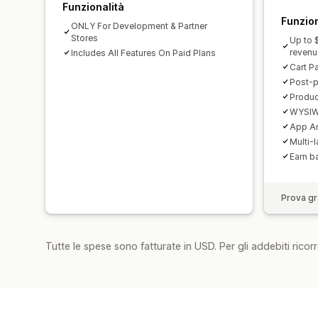
Funzionalità
Funzion
ONLY For Development & Partner
Stores
Up to 
reven
Includes All Features On Paid Plans
Cart P
Post-p
Produc
WYSIW
App An
Multi-
Earn b
Prova gra
Tutte le spese sono fatturate in USD. Per gli addebiti ricorre