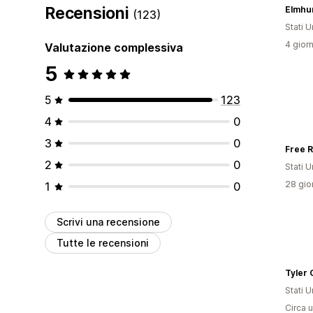
Recensioni
Elmhu
(123)
Stati Un
4 giorn
Valutazione complessiva
5
5
123
4
0
3
0
Free R
2
0
Stati Un
28 gior
1
0
Scrivi una recensione
Tutte le recensioni
Tyler 
Stati Un
Circa u