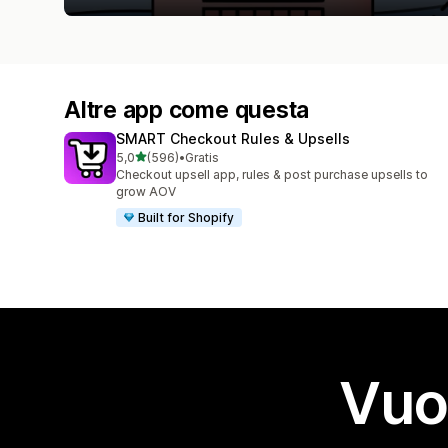
Altre app come questa
SMART Checkout Rules & Upsells
stelle su 5
5,0
(596)
•
Gratis
596 recensioni totali
Checkout upsell app, rules & post purchase upsells to
grow AOV
Built for Shopify
Vuo