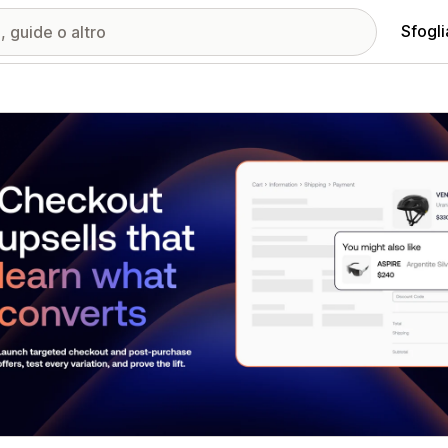
Sfogli
ria immagini in evidenza