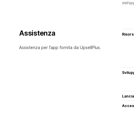
dell’ap
Assistenza
Risor
Assistenza per l’app fornita da UpsellPlus.
Svilup
Lancia
Access