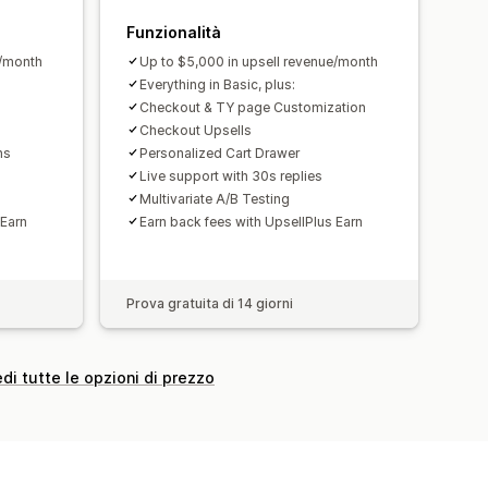
 dell’abbonamento
Funzionalità
e/month
Up to $5,000 in upsell revenue/month
Everything in Basic, plus:
Checkout & TY page Customization
 conversione
Checkout Upsells
Suggerimenti di ottimizzazione
ns
Personalized Cart Drawer
Live support with 30s replies
Multivariate A/B Testing
 Earn
Earn back fees with UpsellPlus Earn
Prova gratuita di 14 giorni
di tutte le opzioni di prezzo