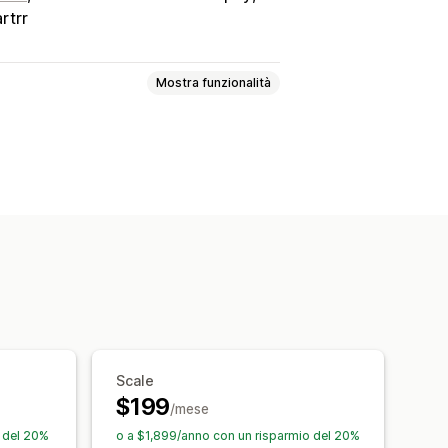
rtrr
Mostra funzionalità
eck-out
arra degli annunci
a pagina di ringraziamento
rello fisso
Finestra del carrello
uta
Multilingua
e
Omaggi
Confezione regalo
Scale
ntivi del prodotto
$199
 insieme
Pacchetti
/mese
i
Sconti progressivi
o del 20%
o a $1,899/anno con un risparmio del 20%