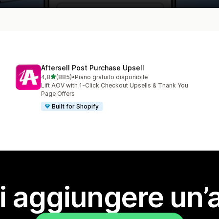
Aftersell Post Purchase Upsell
stelle su 5
4,8
(885)
•
Piano gratuito disponibile
885 recensioni totali
Lift AOV with 1-Click Checkout Upsells & Thank You
Page Offers
Built for Shopify
i aggiungere un’