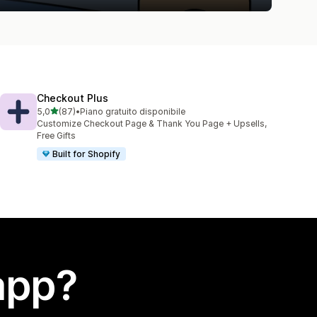
Checkout Plus
stelle su 5
5,0
(87)
•
Piano gratuito disponibile
87 recensioni totali
Customize Checkout Page & Thank You Page + Upsells,
Free Gifts
Built for Shopify
app?