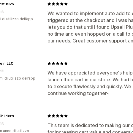
rst 1925
iti
We wanted to implement auto add to ca
i di utilizzo dell’app
triggered at the checkout and I was ha
lets you do that until I found Upsell Pl
no time and even hopped on a call to 
our needs. Great customer support an
ein LLC
iti
We have appreciated everyone's help 
ni di utilizzo dell’app
launch their cart in our store. We had
to execute flawlessly and quickly. We
continue working together~
Childers
iti
This team is dedicated to making our 
n anno di utilizzo
for increasing cart value and conversi