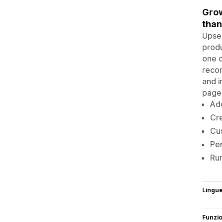
Grow
than
Upsel
produ
one c
recom
and i
page
Add
Cre
Cu
Per
Run
Lingu
Funzi