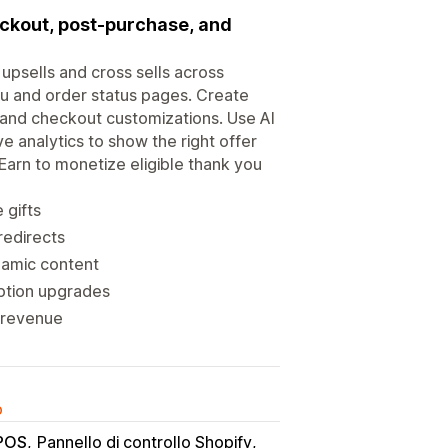
eckout, post-purchase, and
upsells and cross sells across
u and order status pages. Create
s and checkout customizations. Use AI
e analytics to show the right offer
arn to monetize eligible thank you
 gifts
redirects
namic content
iption upgrades
r revenue
o
 POS
Pannello di controllo Shopify