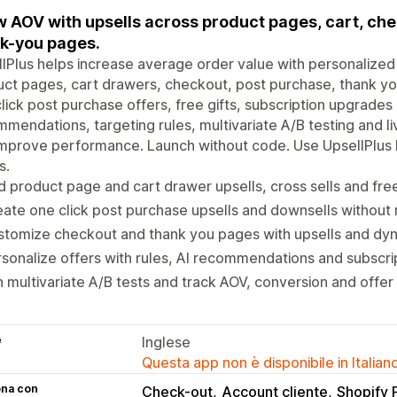
 AOV with upsells across product pages, cart, ch
k-you pages.
lPlus helps increase average order value with personalized 
ct pages, cart drawers, checkout, post purchase, thank yo
lick post purchase offers, free gifts, subscription upgrade
mendations, targeting rules, multivariate A/B testing and liv
mprove performance. Launch without code. Use UpsellPlus E
s.
 product page and cart drawer upsells, cross sells and free
ate one click post purchase upsells and downsells without 
stomize checkout and thank you pages with upsells and dy
sonalize offers with rules, AI recommendations and subscr
 multivariate A/B tests and track AOV, conversion and offe
e
Inglese
Questa app non è disponibile in Italian
ona con
Check-out
Account cliente
Shopify