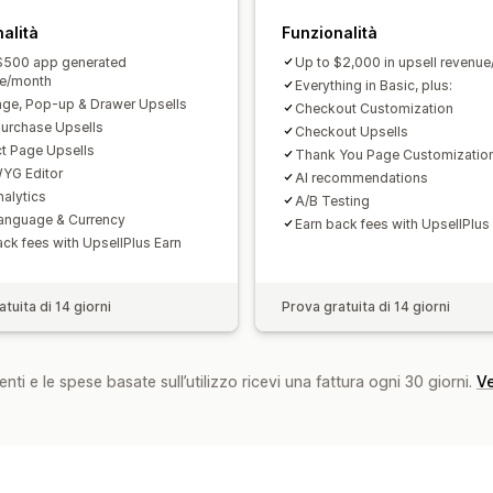
Raccomandazioni tramite IA
Upgrade
alità
Funzionalità
Elaborazione prioritaria
$500 app generated
Up to $2,000 in upsell revenu
ue/month
Analisi
Everything in Basic, plus:
age, Pop-up & Drawer Upsells
Checkout Customization
Test A/B
Percentuali di clic
Tassi di
urchase Upsells
Checkout Upsells
Performance delle raccomandazioni
t Page Upsells
Thank You Page Customizatio
YG Editor
Prestazioni del funnel
AI recommendations
alytics
A/B Testing
language & Currency
Earn back fees with UpsellPlus
ack fees with UpsellPlus Earn
tuita di 14 giorni
Prova gratuita di 14 giorni
nti e le spese basate sull’utilizzo ricevi una fattura ogni 30 giorni.
Ve