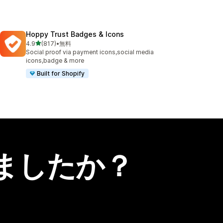
Hoppy Trust Badges & Icons
5つ星中
4.9
(817)
•
無料
合計レビュー数：817件
Social proof via payment icons,social media
icons,badge & more
Built for Shopify
ましたか？