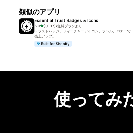
類似のアプリ
Essential Trust Badges & Icons
5つ星中
5.0
(1,037)
•
無料プランあり
合計レビュー数：1037件
トラストバッジ、フィーチャーアイコン、ラベル、バナーで
売上アップ。
Built for Shopify
使ってみ