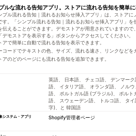
プルな流れる告知アプリ。ストアに流れる告知を簡単に
ンプル流れる告知｜流れるお知らせ挿入アプリ」は、ストアに
です。「シンプル流れる告知｜流れるお知らせ挿入アプリ」を
を伝えることができます。デモストアが用意されていますので
「デモストアを表示する」ボタンからアクセスしてください。
トアで簡単に自動で流れる告知を表示できます。
ーコードでテキストの色、サイズ、流れる速さ、リンクなどを
トアのどのページにも流れる告知を追加できます。
英語、 日本語、 チェコ語、 デンマーク
語、 イタリア語、 オランダ語、 ノルウ
語、 ポルトガル語 (ブラジル)、 ポルト
語、 スウェーデン語、 トルコ語、 タイ語
字)、と 韓国語
象システム・アプリ
Shopify管理者ページ