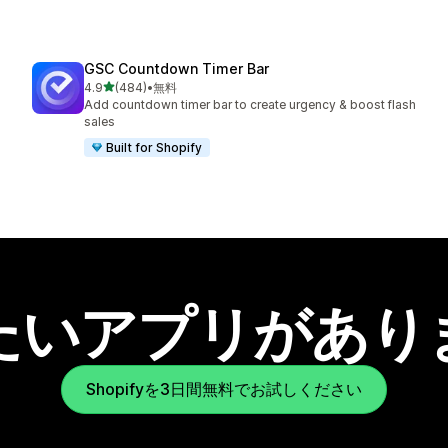
GSC Countdown Timer Bar
5つ星中
4.9
(484)
•
無料
合計レビュー数：484件
Add countdown timer bar to create urgency & boost flash
sales
Built for Shopify
たいアプリがあり
Shopifyを3日間無料でお試しください