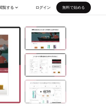
閲覧する
ログイン
無料で始める
+ 他1件