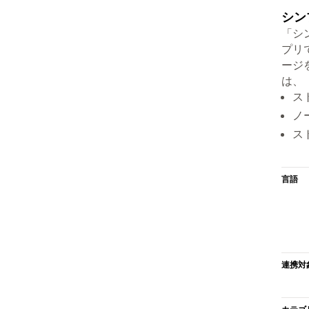
シン
「シ
プリ
ージ
は、
ス
ノ
ス
言語
連携対