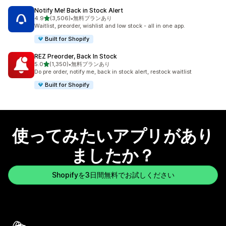
Notify Me! Back in Stock Alert
5つ星中
4.9
(3,506)
•
無料プランあり
合計レビュー数：3506件
Waitlist, preorder, wishlist and low stock - all in one app.
Built for Shopify
REZ Preorder, Back In Stock
5つ星中
5.0
(1,350)
•
無料プランあり
合計レビュー数：1350件
Do pre order, notify me, back in stock alert, restock waitlist
Built for Shopify
使ってみたいアプリがあり
ましたか？
Shopifyを3日間無料でお試しください