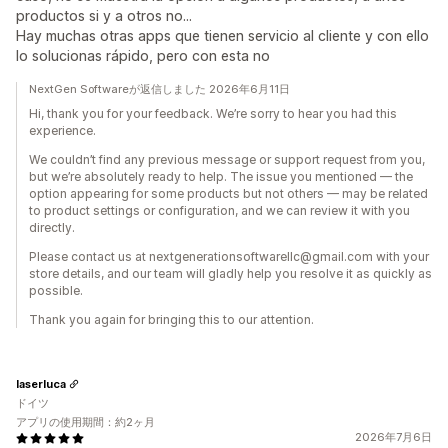
productos si y a otros no...
Hay muchas otras apps que tienen servicio al cliente y con ello
lo solucionas rápido, pero con esta no
NextGen Softwareが返信しました 2026年6月11日
Hi, thank you for your feedback. We’re sorry to hear you had this
experience.
We couldn’t find any previous message or support request from you,
but we’re absolutely ready to help. The issue you mentioned — the
option appearing for some products but not others — may be related
to product settings or configuration, and we can review it with you
directly.
Please contact us at nextgenerationsoftwarellc@gmail.com with your
store details, and our team will gladly help you resolve it as quickly as
possible.
Thank you again for bringing this to our attention.
laserluca
ドイツ
アプリの使用期間：約2ヶ月
2026年7月6日