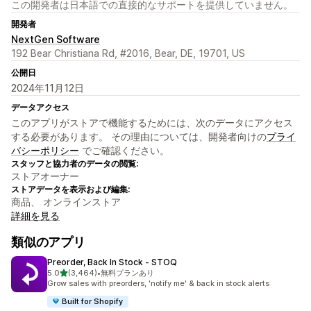
この開発者は日本語での直接的なサポートを提供していません。
開発者
NextGen Software
192 Bear Christiana Rd, #2016, Bear, DE, 19701, US
公開日
2024年11月12日
データアクセス
このアプリがストアで機能するためには、次のデータにアクセス
する必要があります。 その理由については、開発者向けの
プライ
バシーポリシー
でご確認ください。
スタッフと協力者のデータの閲覧:
ストアオーナー
ストアデータを表示および編集:
商品、 オンラインストア
詳細を見る
類似のアプリ
Preorder, Back In Stock ‑ STOQ
5つ星中
5.0
(3,464)
•
無料プランあり
合計レビュー数：3464件
Grow sales with preorders, 'notify me' & back in stock alerts
Built for Shopify