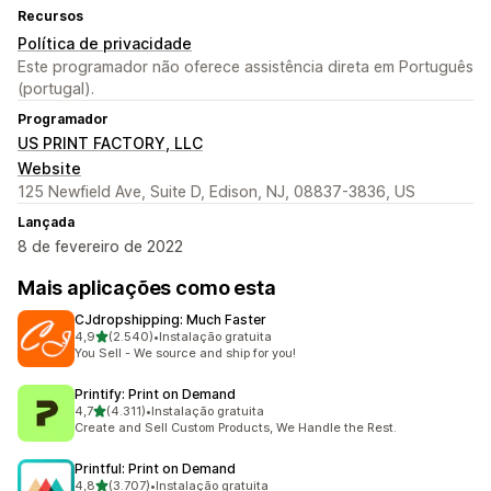
Recursos
Política de privacidade
Este programador não oferece assistência direta em Português
(portugal).
Programador
US PRINT FACTORY, LLC
Website
125 Newfield Ave, Suite D, Edison, NJ, 08837-3836, US
Lançada
8 de fevereiro de 2022
Mais aplicações como esta
CJdropshipping: Much Faster
de 5 estrelas
4,9
(2.540)
•
Instalação gratuita
2540 total de avaliações
You Sell - We source and ship for you!
Printify: Print on Demand
de 5 estrelas
4,7
(4.311)
•
Instalação gratuita
4311 total de avaliações
Create and Sell Custom Products, We Handle the Rest.
Printful: Print on Demand
de 5 estrelas
4,8
(3.707)
•
Instalação gratuita