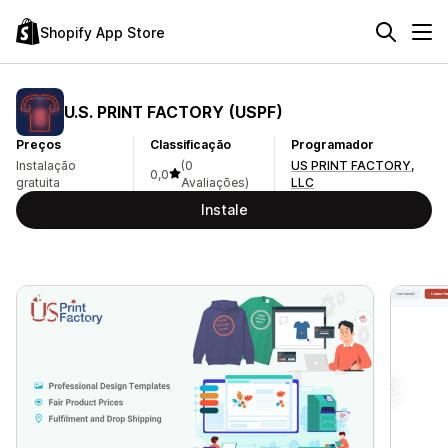
Shopify App Store
U.S. PRINT FACTORY (USPF)
Preços
Classificação
Programador
Instalação
(0
US PRINT FACTORY,
0,0
gratuita
Avaliações)
LLC
Instale