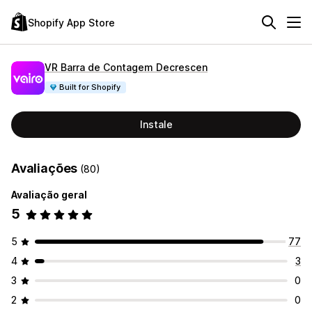
Shopify App Store
VR Barra de Contagem Decrescen
Built for Shopify
Instale
Avaliações
(80)
Avaliação geral
5
5
77
4
3
3
0
2
0