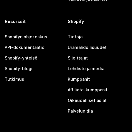
Resurssit
Shopify
Shopifyn ohjekeskus
Tietoja
API-dokumentaatio
Uramahdollisuudet
Shopify-yhteisö
Sijoittajat
Shopify-blogi
Lehdistö ja media
Tutkimus
Kumppanit
Affiliate-kumppanit
Oikeudelliset asiat
Palvelun tila