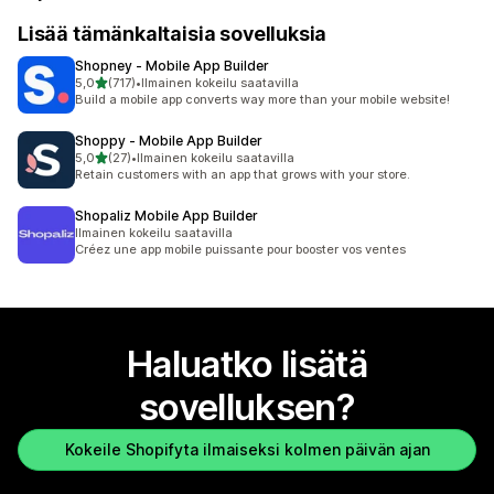
Lisää tämänkaltaisia sovelluksia
Shopney ‑ Mobile App Builder
/ 5 tähteä
5,0
(717)
•
Ilmainen kokeilu saatavilla
717 arvostelua yhteensä
Build a mobile app converts way more than your mobile website!
Shoppy ‑ Mobile App Builder
/ 5 tähteä
5,0
(27)
•
Ilmainen kokeilu saatavilla
27 arvostelua yhteensä
Retain customers with an app that grows with your store.
Shopaliz Mobile App Builder
Ilmainen kokeilu saatavilla
Créez une app mobile puissante pour booster vos ventes
Haluatko lisätä
sovelluksen?
Kokeile Shopifyta ilmaiseksi kolmen päivän ajan