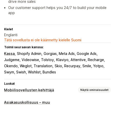
drive more sales
Our customer support helps you 24/7 to build your mobile
app
Kielet
Englanti
Tätä sovellusta ei ole käännetty kielelle Suomi
Toimii seuraavan kanssa:
Kassa
Shopify Admin
Gorgias, Meta Ads, Google Ads
Judgeme, Videowise, Tolstoy
Klaviyo, Attentive, Recharge
Okendo, Weglot, Translation
Skio, Recurpay, Smile, Yotpo
Swym, Swish, Wishlist, Bundles
Luokat
Mobiilisovellusten kehittäjä
Näytä ominaisuudet
Mukautukset
Asiakasuskollisuus – muu
Sovelluksen design
Bannerit
Etusivu
Kirjautuminen
Ostoskorisivu
Tuotesivut
Mallit
Vedä ja pudota -editori