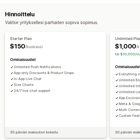
Kokoelmat
Monta valuuttaa
Monikielisyys
Hinnoittelu
Reaaliaikainen esikatselu
Reaaliaikainen synkronointi
Valitse yrityksellesi parhaiten sopiva sopimus.
Push-ilmoitukset
Hylätty ostoskori
Automaattiset ilmoitukset
Starter Plan
Unlimited Pla
Jälleen varastossa
Geolokaatio
Personoitu
Kampanjat
$150
$1,000
/kuukausi
/
Rich media
Ajastettu
Segmentit
Mukautetut ilmoitukset
tai $10,000/vu
Ominaisuudet
Ominaisuude
Unlimited Push Notifications
App-only Discounts & Product Drops
Everything i
In-App Live Chat
Unlimited Bl
Size Charts
Unlimited In
24/7 live chat support
Unlimited Li
App Exclusi
Meta & Goog
Multi Curre
Custom Feat
30 päivän maksuton kokeilu
30 päivän mak