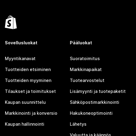
Sovellusluokat
Pääluokat
Myyntikanavat
Suoratoimitus
Tuotteiden etsiminen
Markkinapaikat
Tuotteiden myyminen
Tuotearvostelut
Tilaukset ja toimitukset
Lisämyynti ja tuotepaketit
Kaupan suunnittelu
Sähköpostimarkkinointi
Markkinointi ja konversio
Hakukoneoptimointi
Kaupan hallinnointi
Lähetys
Valuutta ja käännös