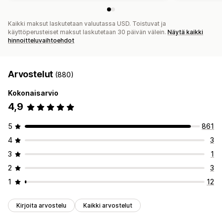
Kaikki maksut laskutetaan valuutassa USD. Toistuvat ja
käyttöperusteiset maksut laskutetaan 30 päivän välein.
Näytä kaikki
hinnoitteluvaihtoehdot
Arvostelut
(880)
Kokonaisarvio
4,9
5
861
4
3
3
1
2
3
1
12
Kirjoita arvostelu
Kaikki arvostelut