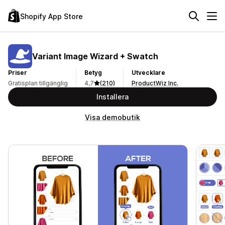
Shopify App Store
Variant Image Wizard + Swatch
Priser
Betyg
Utvecklare
Gratisplan tillgänglig
4,7
(210)
ProductWiz Inc.
Installera
Visa demobutik