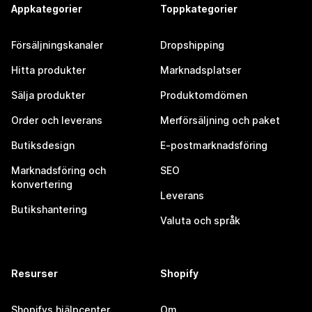
Appkategorier
Toppkategorier
Försäljningskanaler
Dropshipping
Hitta produkter
Marknadsplatser
Sälja produkter
Produktomdömen
Order och leverans
Merförsäljning och paket
Butiksdesign
E-postmarknadsföring
Marknadsföring och
SEO
konvertering
Leverans
Butikshantering
Valuta och språk
Resurser
Shopify
Shopifys hjälpcenter
Om