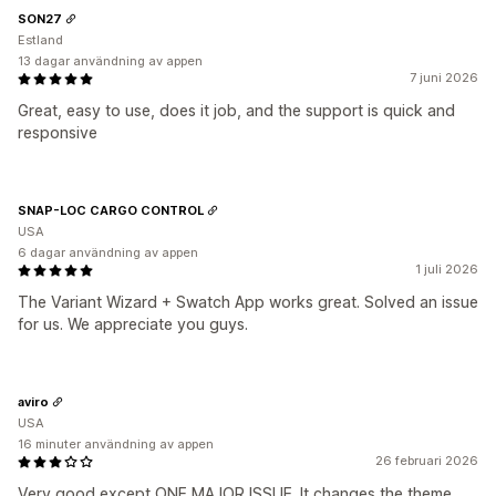
SON27
Estland
13 dagar användning av appen
7 juni 2026
Great, easy to use, does it job, and the support is quick and
responsive
SNAP-LOC CARGO CONTROL
USA
6 dagar användning av appen
1 juli 2026
The Variant Wizard + Swatch App works great. Solved an issue
for us. We appreciate you guys.
aviro
USA
16 minuter användning av appen
26 februari 2026
Very good except ONE MAJOR ISSUE. It changes the theme