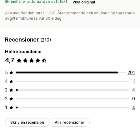
Innehåller automatöversatt text
Visa original
Alla avgifter debiteras i USD. Återkommande och användningsbaserade
avgifter faktureras var 30:e dag.
Recensioner
(210)
Helhetsomdöme
4,7
5
201
4
1
3
4
2
0
1
4
Skriv en recension
Alla recensioner