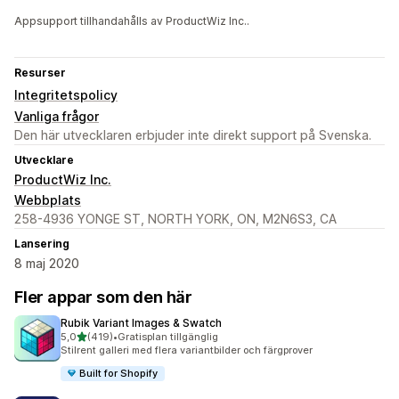
Appsupport tillhandahålls av ProductWiz Inc..
Resurser
Integritetspolicy
Vanliga frågor
Den här utvecklaren erbjuder inte direkt support på Svenska.
Utvecklare
ProductWiz Inc.
Webbplats
258-4936 YONGE ST, NORTH YORK, ON, M2N6S3, CA
Lansering
8 maj 2020
Fler appar som den här
Rubik Variant Images & Swatch
av 5 stjärnor
5,0
(419)
•
Gratisplan tillgänglig
419 recensioner totalt
Stilrent galleri med flera variantbilder och färgprover
Built for Shopify