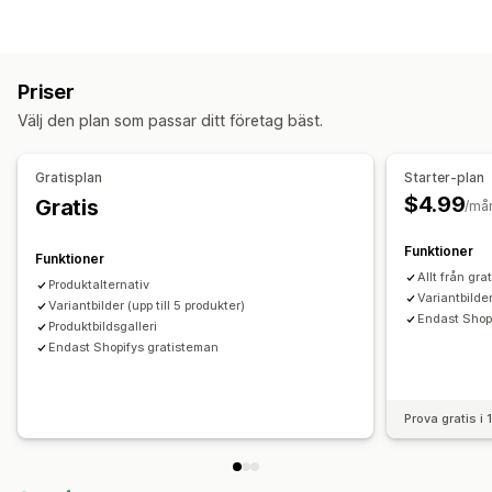
Prover
Rullgardinslistor
Alternativknappar
Variantvisning
Gallerityper
Priser
Karusell
Ljuslåda
Rutnät
Reglage
Video
Tilläggsavgifter för varianter
Priser
Anpassning
Välj den plan som passar ditt företag bäst.
Lager
Bildzoom
Mobilanpassning
Dölj slutsålda
Gratisplan
Starter-plan
$4.99
Gratis
/må
Funktioner
Funktioner
Allt från gra
Produktalternativ
Variantbilde
Variantbilder (upp till 5 produkter)
Endast Shop
Produktbildsgalleri
Endast Shopifys gratisteman
Prova gratis i