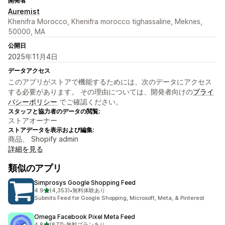
開発者
Auremist
Khenifra Morocco, Khenifra morocco tighassaline, Meknes,
50000, MA
公開日
2025年11月4日
データアクセス
このアプリがストアで機能するためには、次のデータにアクセス
する必要があります。 その理由については、開発者向けの
プライ
バシーポリシー
でご確認ください。
スタッフと協力者のデータの閲覧:
ストアオーナー
ストアデータを表示および編集:
商品、 Shopify admin
詳細を見る
類似のアプリ
Simprosys Google Shopping Feed
5つ星中
4.9
(4,353)
•
無料体験あり
合計レビュー数：4353件
Submits Feed for Google Shopping, Microsoft, Meta, & Pinterest
Omega Facebook Pixel Meta Feed
5つ星中
4.8
(877)
•
無料プランあり