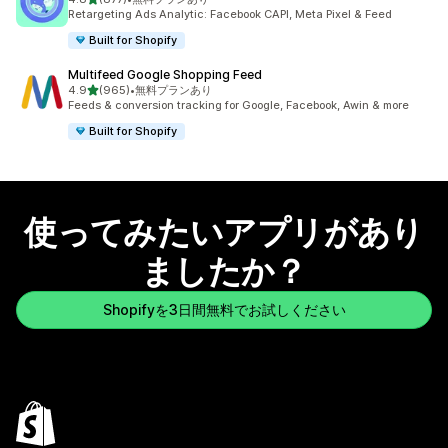
合計レビュー数：877件
Retargeting Ads Analytic: Facebook CAPI, Meta Pixel & Feed
Built for Shopify
Multifeed Google Shopping Feed
5つ星中
4.9
(965)
•
無料プランあり
合計レビュー数：965件
Feeds & conversion tracking for Google, Facebook, Awin & more
Built for Shopify
使ってみたいアプリがあり
ましたか？
Shopifyを3日間無料でお試しください