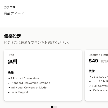
カテゴリー
商品フィード
価格設定
ビジネスに最適なプランをお選びください。
Free
Lifetime Limi
$49
無料
一度限
機能
機能
Up to 1,000 
2 Product Conversions
Up to 20 bul
Standard Conversion Settings
Bulk Conver
Individual Conversion Mode
Lifetime acc
Email Support