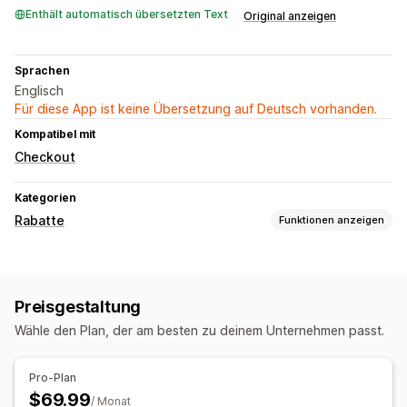
Enthält automatisch übersetzten Text
Original anzeigen
Sprachen
Englisch
Für diese App ist keine Übersetzung auf Deutsch vorhanden.
Kompatibel mit
Checkout
Kategorien
Rabatte
Funktionen anzeigen
Rabatt-Typen
Rabattcodes
Preisstaffelung
Pauschalrabatte
Preisgestaltung
Prozentuale Rabatte
Warenkorbrabatte
Wähle den Plan, der am besten zu deinem Unternehmen passt.
Checkout-Rabatte
Popups
Pro-Plan
$69.99
/ Monat