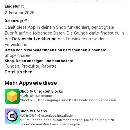
Eingeführt
2. Februar 2026
Datenzugriff
Damit diese App in deinem Shop funktioniert, benötigt sie
Zugriff auf die folgenden Daten. Die Gründe dafür findest du in
der
Datenschutzerklärung
des Entwicklers bzw. der
Entwicklerin.
Daten von Mitarbeiter:innen und Beitragenden einsehen:
Shop-Inhaber
Shop-Daten anzeigen und bearbeiten:
Kunden, Produkte, Rabatte
Details sehen
Mehr Apps wie diese
Shopify Checkout Blocks
von 5 Sternen
4,3
(180)
•
Kostenlos
180 Rezensionen insgesamt
Checkout-, Danksagungs- und Bestellstatusseiten anpassen
Shopify Collabs
von 5 Sternen
4,0
(384)
•
Kostenlose Installation
384 Rezensionen insgesamt
Mit Influencer:innen zusammenarbeiten, um deine Marke zu
bewerben und den Umsatz zu steigern