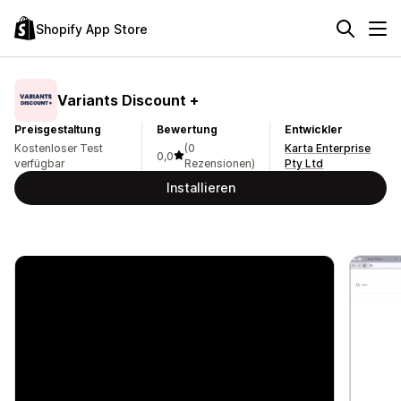
Shopify App Store
Variants Discount +
Preisgestaltung
Bewertung
Entwickler
Kostenloser Test
(0
Karta Enterprise
0,0
verfügbar
Rezensionen)
Pty Ltd
Installieren