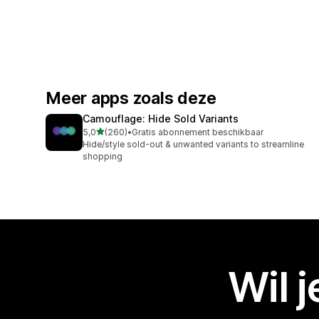
Meer apps zoals deze
Camouflage: Hide Sold Variants
van 5 sterren
5,0
(260)
•
Gratis abonnement beschikbaar
260 recensies in totaal
Hide/style sold-out & unwanted variants to streamline
shopping
Wil 