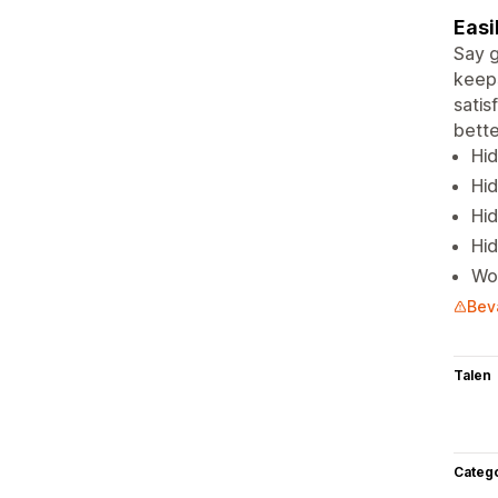
Easi
Say g
keeps
satis
bette
Hid
Hid
Hid
Hid
Wo
Bev
Talen
Categ