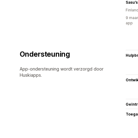
Sasu’s
Finlan
9 maan
app
Ondersteuning
Hulpb
App-ondersteuning wordt verzorgd door
Huskiapps.
Ontwik
Geïnt
Toega