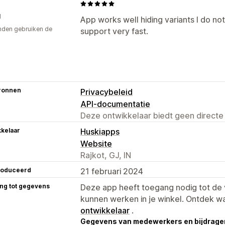
d
App works well hiding variants I do not
den gebruiken de
support very fast.
ronnen
Privacybeleid
API-documentatie
Deze ontwikkelaar biedt geen directe
kelaar
Huskiapps
Website
Rajkot, GJ, IN
roduceerd
21 februari 2024
ng tot gegevens
Deze app heeft toegang nodig tot d
kunnen werken in je winkel. Ontdek w
ontwikkelaar
.
Gegevens van medewerkers en bijdrager