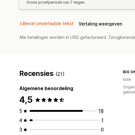
Gratis proefperiode van 7 dagen
Bevat onvertaalde tekst
Vertaling weergeven
Alle betalingen worden in USD gefactureerd. Terugkeren
Recensies
BIG O
(21)
Italië
Ongev
Algemene beoordeling
gebrui
4,5
5
18
4
1
3
0