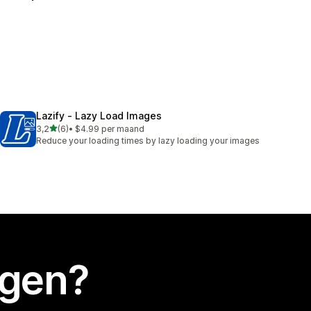
Lazify ‑ Lazy Load Images
van 5 sterren
3,2
(6)
•
$4.99 per maand
6 recensies in totaal
Reduce your loading times by lazy loading your images
egen?