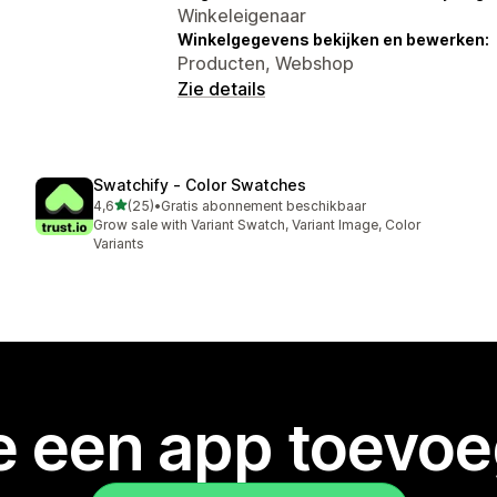
Winkeleigenaar
Winkelgegevens bekijken en bewerken:
Producten, Webshop
Zie details
Swatchify ‑ Color Swatches
van 5 sterren
4,6
(25)
•
Gratis abonnement beschikbaar
25 recensies in totaal
Grow sale with Variant Swatch, Variant Image, Color
Variants
je een app toevo