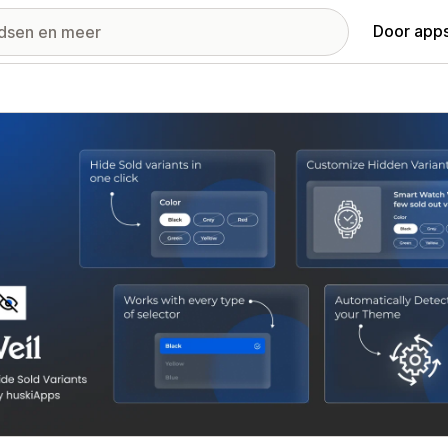
Door apps
ij met uitgelichte afbeeldingen