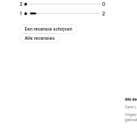
2
0
1
2
Een recensie schrijven
Alle recensies
dils d
Saint 
Ongev
gebrui