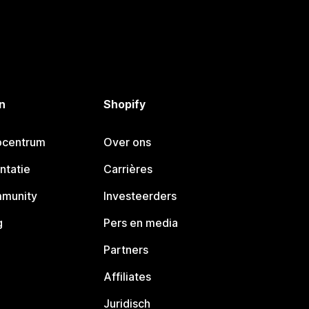
n
Shopify
pcentrum
Over ons
ntatie
Carrières
mmunity
Investeerders
g
Pers en media
Partners
Affiliates
Juridisch