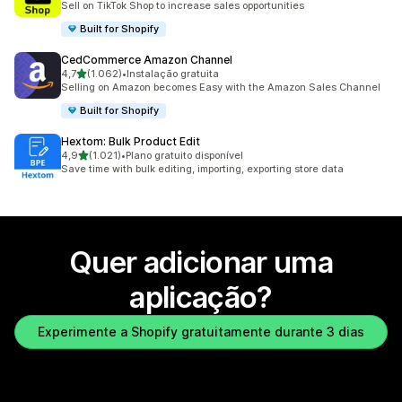
Sell on TikTok Shop to increase sales opportunities
Built for Shopify
CedCommerce Amazon Channel
de 5 estrelas
4,7
(1.062)
•
Instalação gratuita
1062 total de avaliações
Selling on Amazon becomes Easy with the Amazon Sales Channel
Built for Shopify
Hextom: Bulk Product Edit
de 5 estrelas
4,9
(1.021)
•
Plano gratuito disponível
1021 total de avaliações
Save time with bulk editing, importing, exporting store data
Quer adicionar uma
aplicação?
Experimente a Shopify gratuitamente durante 3 dias