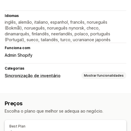
Idiomas
inglês, alemão, italiano, espanhol, francês, norueguês
(Bokmål), norueguês, norueguês nynorsk, checo,
dinamarquês, finlandês, neerlandês, polaco, português
(Portugal), sueco, tailandês, turco, ucranianoe japonês
Funciona com
Admin Shopify
Categorias
Sincronização de inventário
Mostrar funcionalidades
Tipo de sincronização
Encomendas
Detalhes do produto
Automático
Preços
Em tempo real
Escolha o plano que melhor se adequa ao negócio.
Notificações e relatórios
Alertas por e-mail
Relatórios de erros
Best Plan
Alertas de inventário