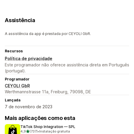
Assistência
A assistência da app é prestada por CEYOLI GbR.
Recursos
Política de privacidade
Este programador não oferece assistência direta em Português
(portugal).
Programador
CEYOLI GbR
Werthmannstrasse 11a, Freiburg, 79098, DE
Lançada
7 de novembro de 2023
Mais aplicações como esta
TikTok Shop Integration — SPL
de 5 estrelas
4,9
(737)
•
Instalação gratuita
737 total de avaliações