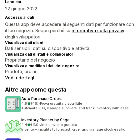
Lanciata
22 giugno 2022
Accesso ai dati
Questa app deve accedere ai seguenti dati per funzionare con
il tuo negozio. Scopri perché su
informativa sulla privacy
degli sviluppatori.
Visualizza dati clienti:
Dati sensibili, dati su dispositivo e attività
Visualizza dati di staff e collaboratori:
Proprietario del negozio
Visualizza e modifica i dati del negozio:
Prodotti, ordini
Vedi i dettagli
Altre app come questa
Auto Purchase Orders
stelle su 5
4,9
(46)
•
Prova gratuita disponibile
46 recensioni totali
Automate POs, manage suppliers, and track inventory with ease
Inventory Planner by Sage
stelle su 5
4,4
(130)
•
Installazione gratuita
130 recensioni totali
Inventory insights to forecast, order and manage stock easily.