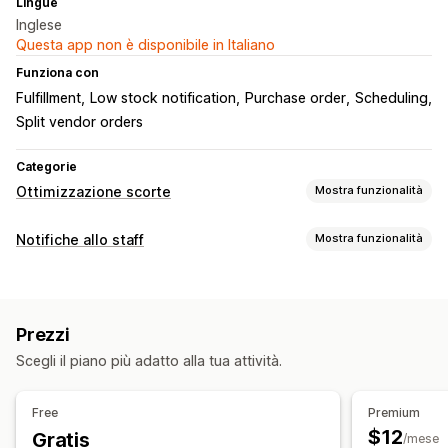
Lingue
Inglese
Questa app non è disponibile in Italiano
Funziona con
Fulfillment
Low stock notification
Purchase order
Scheduling
Split vendor orders
Categorie
Ottimizzazione scorte
Mostra funzionalità
Gestione delle scorte
Notifiche allo staff
Mostra funzionalità
Riassortimento automatico
Ottimizzazione tramite IA
Tipi di notifiche
Automazione dei flussi di lavoro
Ordini d’acquisto
Notifiche ai fornitori
Gestione degli ordini
Prezzi
Personalizzazione
Elaborazione automatica
Scegli il piano più adatto alla tua attività.
Programmazione
Allegati
Notifiche e analisi
Free
Premium
Avvisi di scorte ridotte
Analisi
$12
Gratis
/mese