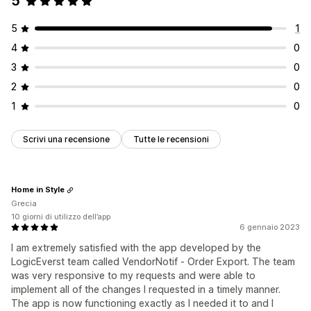
5
5
1
4
0
3
0
2
0
1
0
Scrivi una recensione
Tutte le recensioni
Home in Style
Grecia
10 giorni di utilizzo dell’app
6 gennaio 2023
I am extremely satisfied with the app developed by the
LogicEverst team called VendorNotif ‑ Order Export. The team
was very responsive to my requests and were able to
implement all of the changes I requested in a timely manner.
The app is now functioning exactly as I needed it to and I