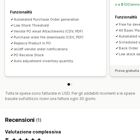
o a $120/anno 
Funzionalità
Funzionalità
Automated Purchase Order generation
Free for dev
Low Stock Threshold
All Basic Pl
Vendor PO email Attachments (CSV, PDF)
Automated v
Purchase order file downloads (CSV, PDF)
Scheduled v
Replace Product in PO
Back Order
on/off vendor order notifications
Low stock se
PO Receive Stock
Auto adjustment inventory quantity
Prova gratuita 
Tutte le spese sono fatturate in USD. Per gli addebiti ricorrenti e le spese
basate sull’utilizzo ricevi una fattura ogni 30 giorni.
Recensioni
(1)
Valutazione complessiva