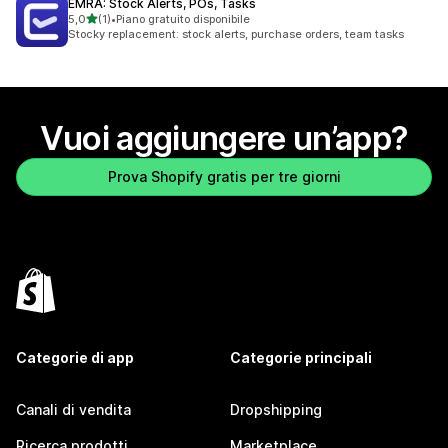
EMRA: Stock Alerts, POs, Tasks
stelle su 5
5,0
(1)
•
Piano gratuito disponibile
1 recensioni totali
Stocky replacement: stock alerts, purchase orders, team tasks
Vuoi aggiungere un’app?
Prova Shopify gratis per tre giorni
Categorie di app
Categorie principali
Canali di vendita
Dropshipping
Ricerca prodotti
Marketplace