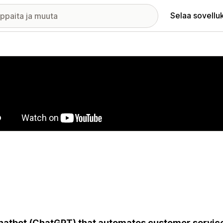
Selaa sovellu
elykuvagalleria
hatbot (ChatGPT) that automates customer servic