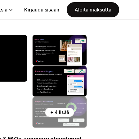
ksia
Kirjaudu sisään
Aloita maksutta
+ 4 lisää
e & FAQs, recovers abandoned