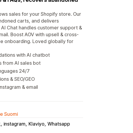
ows sales for your Shopify store. Our
doned carts, and delivers
 AI Chat handles customer support &
ail. Boost AOV with upsell & cross-
le onboarding. Loved globally for
tions with AI chatbot
 from AI sales bot
languages 24/7
stions & SEO/GEO
Instagram & email
lle Suomi
k
instagram
Klaviyo
Whatsapp