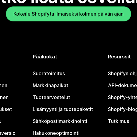
Kokeile Shopifyta ilmaiseksi kolmen päivän ajan
Pääluokat
Resurssit
Suoratoimitus
Shopifyn oh
nen
Markkinapaikat
API-dokume
inen
Tuotearvostelut
Shopify-yht
tukset
Lisämyynti ja tuotepaketit
Shopify-blog
u
Sähköpostimarkkinointi
Tutkimus
nversio
Hakukoneoptimointi