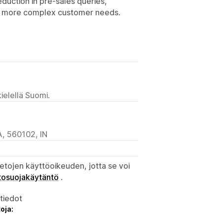
eduction in pre-sales queries,
on more complex customer needs.
ielellä Suomi.
A, 560102, IN
etojen käyttöoikeuden, jotta se voi
tosuojakäytäntö
.
atiedot
oja: