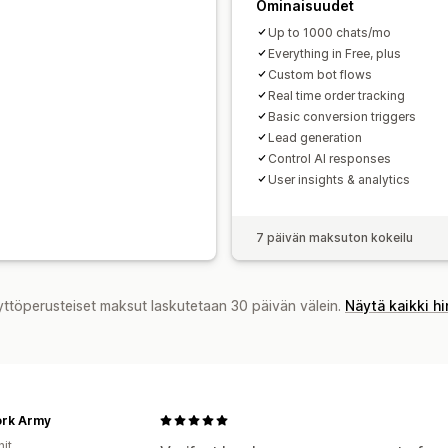
A/B-testaus
Klikkausasteet
Konvers
Ominaisuudet
Chattipainikkeet
Tunnisteet
Keskust
Optimointiehdotukset
Suppilon teho
Keskustelukehotteet
Asiakaspalvelij
Up to 1000 chats/mo
Everything in Free, plus
Custom bot flows
Real time order tracking
Basic conversion triggers
Lead generation
Control AI responses
User insights & analytics
7 päivän maksuton kokeilu
yttöperusteiset maksut laskutetaan 30 päivän välein.
Näytä kaikki h
rk Army
nit