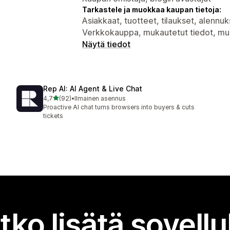
Tarkastele ja muokkaa kaupan tietoja:
Asiakkaat, tuotteet, tilaukset, alennuk
Verkkokauppa, mukautetut tiedot, muu
Näytä tiedot
Rep AI: AI Agent & Live Chat
/ 5 tähteä
4,7
(92)
•
Ilmainen asennus
92 arvostelua yhteensä
Proactive AI chat turns browsers into buyers & cuts
tickets
tko lisätä sovell