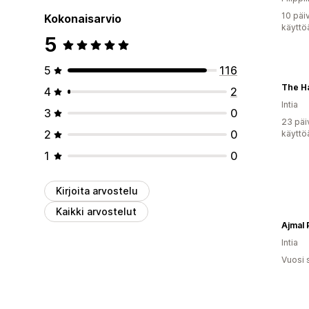
10 päi
Kokonaisarvio
käyttö
5
5
116
The H
4
2
Intia
3
0
23 päi
2
0
käyttö
1
0
Kirjoita arvostelu
Kaikki arvostelut
Ajmal 
Intia
Vuosi 