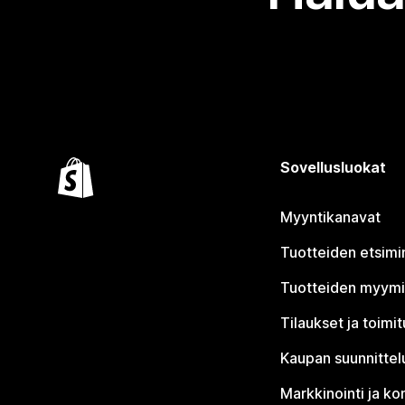
Sovellusluokat
Myyntikanavat
Tuotteiden etsimi
Tuotteiden myym
Tilaukset ja toimi
Kaupan suunnittel
Markkinointi ja ko