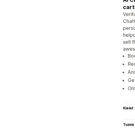
cart
Verif
ChatG
perso
helpd
sell 
awes
Bo
Rec
Ans
Get
Omn
Kielet
Toimii