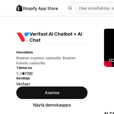
Shopify App Store
Esitt
Verifast AI Chatbot + AI
Chat
Hinnoittelu
Ilmainen sopimus saatavilla. Ilmainen
kokeilu saatavilla.
Tähtiarvio
5,0
(118)
Kehittäjä
Verifast
Asenna
Näytä demokauppa
AI C