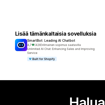
Lisää tämänkaltaisia sovelluksia
SmartBot: Leading AI Chatbot
/ 5 tähteä
4,7
(428)
•
Ilmainen sopimus saatavilla
428 arvostelua yhteensä
Unlimited AI Chat: Enhancing Sales and Improving
Service
Built for Shopify
Halua