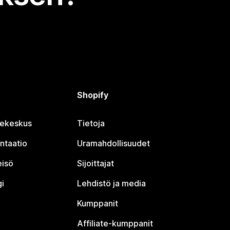
Shopify
jekeskus
Tietoja
ntaatio
Uramahdollisuudet
eisö
Sijoittajat
i
Lehdistö ja media
Kumppanit
Affiliate-kumppanit