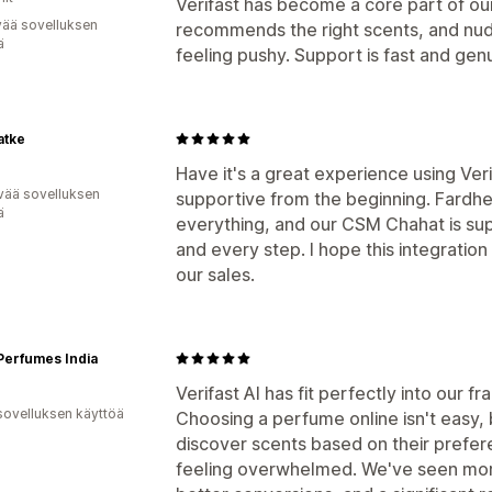
Verifast has become a core part of our
vää sovelluksen
recommends the right scents, and nud
ä
feeling pushy. Support is fast and genu
atke
Have it's a great experience using Ver
vää sovelluksen
supportive from the beginning. Fardhe
ä
everything, and our CSM Chahat is sup
and every step. I hope this integration 
our sales.
Perfumes India
Verifast AI has fit perfectly into our 
sovelluksen käyttöä
Choosing a perfume online isn't easy,
discover scents based on their prefer
feeling overwhelmed. We've seen mor