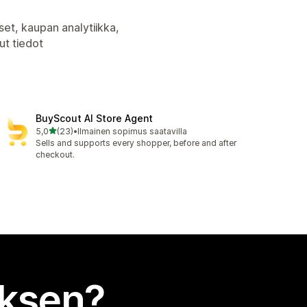
set, kaupan analytiikka,
t tiedot
BuyScout AI Store Agent
/ 5 tähteä
5,0
(23)
•
Ilmainen sopimus saatavilla
23 arvostelua yhteensä
Sells and supports every shopper, before and after
checkout.
uksen?