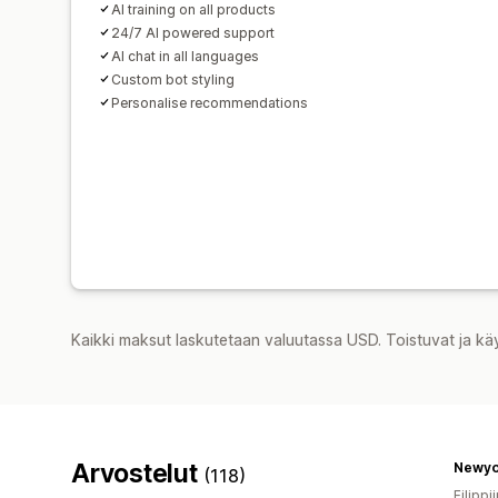
AI training on all products
24/7 AI powered support
AI chat in all languages
Custom bot styling
Personalise recommendations
Kaikki maksut laskutetaan valuutassa USD. Toistuvat ja kä
Arvostelut
Newyo
(118)
Filippii