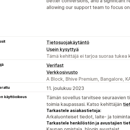
better conversions, and a significant r
allowing our support team to focus 
sit
Tietosuojakäytäntö
Usein kysyttyä
Tämä kehittäjä ei tarjoa suoraa tukea k
äjä
Verifast
Verkkosivusto
A Block, Bhive Premium, Bangalore, K
erattu
11. joulukuu 2023
en käyttöoikeus
Tämän sovellus tarvitsee seuraavien ti
toimia kaupassasi. Katso kehittäjän
tie
Tarkastele asiakastietoja:
Arkaluonteiset tiedot, laite- ja toimint
Tarkastele henkilöstön ja avustajien tiet
Kaupan omistaja, blogin avustajat