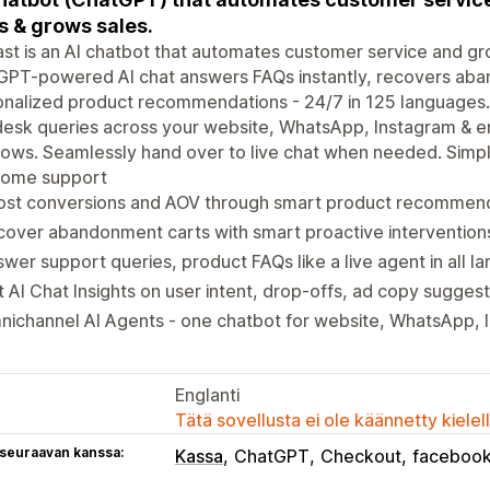
s & grows sales.
ast is an AI chatbot that automates customer service and gr
PT-powered AI chat answers FAQs instantly, recovers aban
nalized product recommendations - 24/7 in 125 languages.
esk queries across your website, WhatsApp, Instagram & em
flows. Seamlessly hand over to live chat when needed. Simp
ome support
ost conversions and AOV through smart product recommenda
over abandonment carts with smart proactive interventions
wer support queries, product FAQs like a live agent in all 
 AI Chat Insights on user intent, drop-offs, ad copy sugge
ichannel AI Agents - one chatbot for website, WhatsApp, 
Englanti
Tätä sovellusta ei ole käännetty kiele
 seuraavan kanssa:
Kassa
ChatGPT
Checkout
faceboo