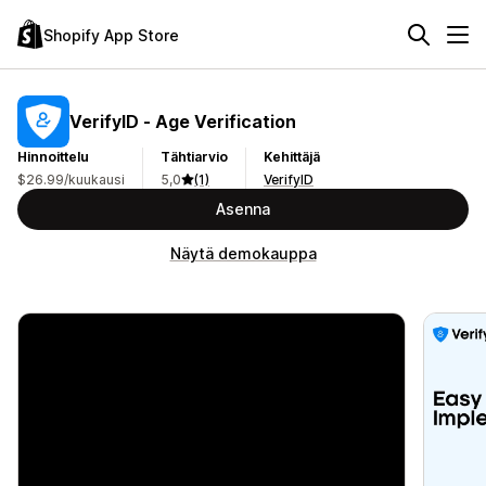
Shopify App Store
VerifyID ‑ Age Verification
Hinnoittelu
Tähtiarvio
Kehittäjä
$26.99/kuukausi
5,0
(1)
VerifyID
Asenna
Näytä demokauppa