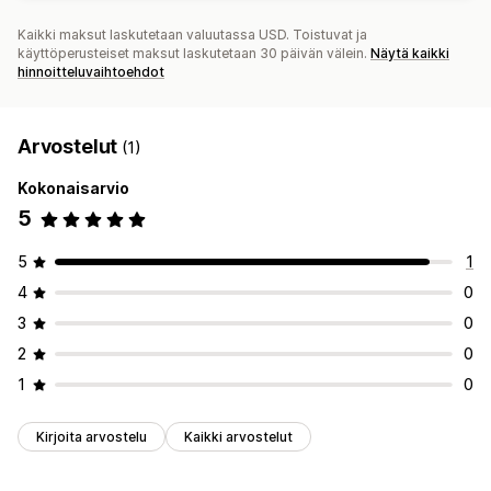
Kaikki maksut laskutetaan valuutassa USD. Toistuvat ja
käyttöperusteiset maksut laskutetaan 30 päivän välein.
Näytä kaikki
hinnoitteluvaihtoehdot
Arvostelut
(1)
Kokonaisarvio
5
5
1
4
0
3
0
2
0
1
0
Kirjoita arvostelu
Kaikki arvostelut