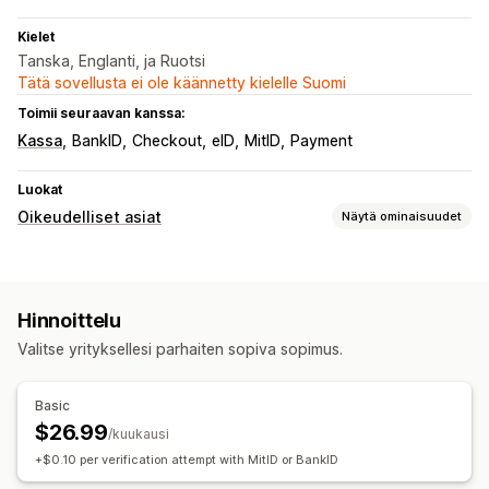
Kielet
Tanska, Englanti, ja Ruotsi
Tätä sovellusta ei ole käännetty kielelle Suomi
Toimii seuraavan kanssa:
Kassa
BankID
Checkout
eID
MitID
Payment
Luokat
Oikeudelliset asiat
Näytä ominaisuudet
Vaatimustenmukaisuus
Ikävarmennus
Hinnoittelu
Mukautukset
Valitse yrityksellesi parhaiten sopiva sopimus.
Sivurajoitus
Basic
$26.99
/kuukausi
+$0.10 per verification attempt with MitID or BankID