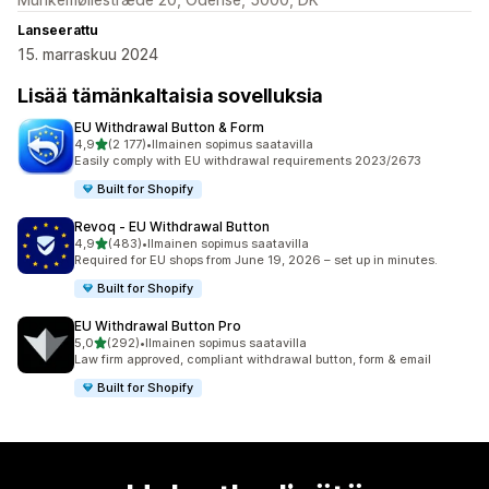
Lanseerattu
15. marraskuu 2024
Lisää tämänkaltaisia sovelluksia
EU Withdrawal Button & Form
/ 5 tähteä
4,9
(2 177)
•
Ilmainen sopimus saatavilla
2177 arvostelua yhteensä
Easily comply with EU withdrawal requirements 2023/2673
Built for Shopify
Revoq ‑ EU Withdrawal Button
/ 5 tähteä
4,9
(483)
•
Ilmainen sopimus saatavilla
483 arvostelua yhteensä
Required for EU shops from June 19, 2026 – set up in minutes.
Built for Shopify
EU Withdrawal Button Pro
/ 5 tähteä
5,0
(292)
•
Ilmainen sopimus saatavilla
292 arvostelua yhteensä
Law firm approved, compliant withdrawal button, form & email
Built for Shopify