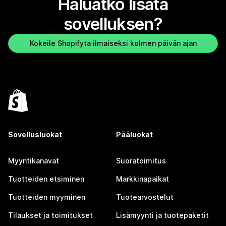
Haluatko lisätä
sovelluksen?
Kokeile Shopifyta ilmaiseksi kolmen päivän ajan
Sovellusluokat
Pääluokat
Myyntikanavat
Suoratoimitus
Tuotteiden etsiminen
Markkinapaikat
Tuotteiden myyminen
Tuotearvostelut
Tilaukset ja toimitukset
Lisämyynti ja tuotepaketit