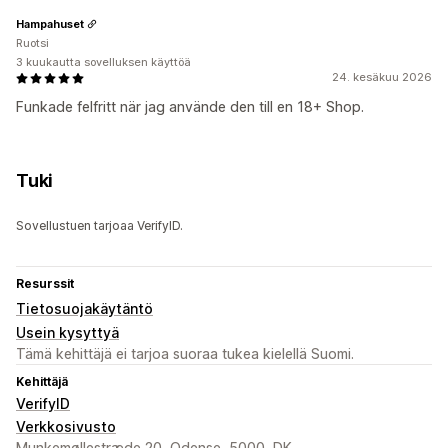
Hampahuset
Ruotsi
3 kuukautta sovelluksen käyttöä
24. kesäkuu 2026
Funkade felfritt när jag använde den till en 18+ Shop.
Tuki
Sovellustuen tarjoaa VerifyID.
Resurssit
Tietosuojakäytäntö
Usein kysyttyä
Tämä kehittäjä ei tarjoa suoraa tukea kielellä Suomi.
Kehittäjä
VerifyID
Verkkosivusto
Munkemøllestræde 20, Odense, 5000, DK