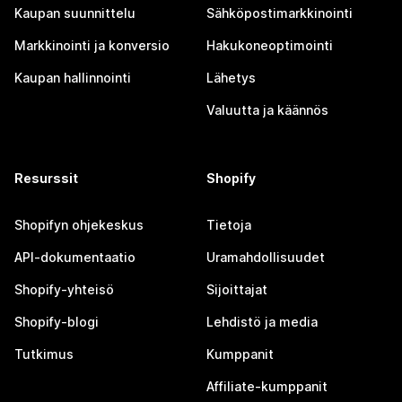
Kaupan suunnittelu
Sähköpostimarkkinointi
Markkinointi ja konversio
Hakukoneoptimointi
Kaupan hallinnointi
Lähetys
Valuutta ja käännös
Resurssit
Shopify
Shopifyn ohjekeskus
Tietoja
API-dokumentaatio
Uramahdollisuudet
Shopify-yhteisö
Sijoittajat
Shopify-blogi
Lehdistö ja media
Tutkimus
Kumppanit
Affiliate-kumppanit