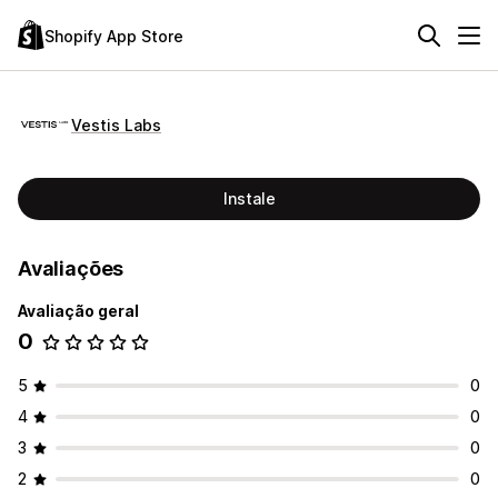
Shopify App Store
Vestis Labs
Instale
Avaliações
Avaliação geral
0
5
0
4
0
3
0
2
0