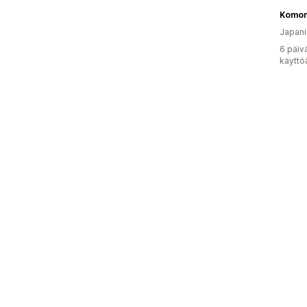
Komore
Japani
6 päiv
käyttö