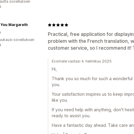
autta sovelluksen
ä
 You Margareth
a
Practical, free application for displayi
uukausi sovelluksen
problem with the French translation, 
ä
customer service, so I recommend it! 
Ecomate vastasi 4. helmikuu 2025
Hi,
Thank you so much for such a wonderful r
you.
Your satisfaction inspires us to keep impr
like you.
If you need help with anything, don't hesi
ready to assist you.
Have a fantastic day ahead. Take care an