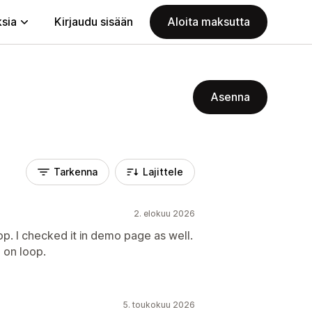
ksia
Kirjaudu sisään
Aloita maksutta
Asenna
Tarkenna
Lajittele
2. elokuu 2026
op. I checked it in demo page as well.
 on loop.
5. toukokuu 2026