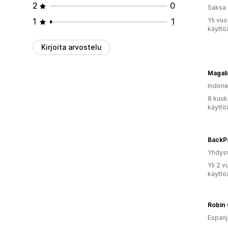
2
0
Saksa
1
1
Yli vu
käyttö
Kirjoita arvostelu
Magali
Indone
8 kuuk
käyttö
BackP
Yhdysv
Yli 2 
käyttö
Robin 
Espanj