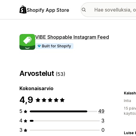
Shopify App Store
VIBE Shoppable Instagram Feed
Built for Shopify
Arvostelut
(53)
Kokonaisarvio
Kalash
4,9
Intia
15 päi
5
49
käyttö
4
3
3
0
Luise 