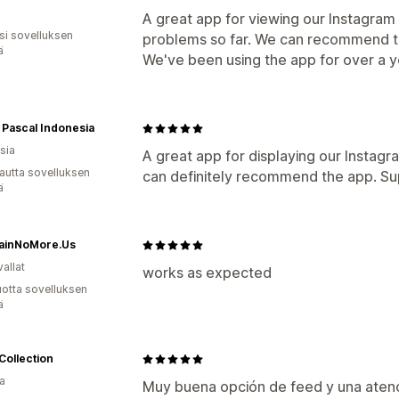
A great app for viewing our Instagram
osi sovelluksen
problems so far. We can recommend t
ä
We've been using the app for over a ye
 Pascal Indonesia
sia
A great app for displaying our Instagr
autta sovelluksen
can definitely recommend the app. Su
ä
ainNoMore.Us
allat
works as expected
vuotta sovelluksen
ä
Collection
a
Muy buena opción de feed y una atenc