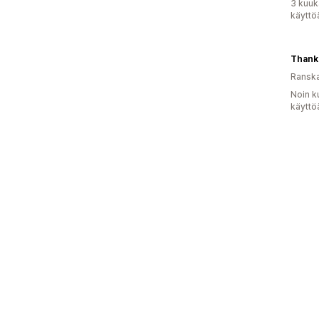
3 kuuk
käyttö
Thank
Ransk
Noin k
käyttö