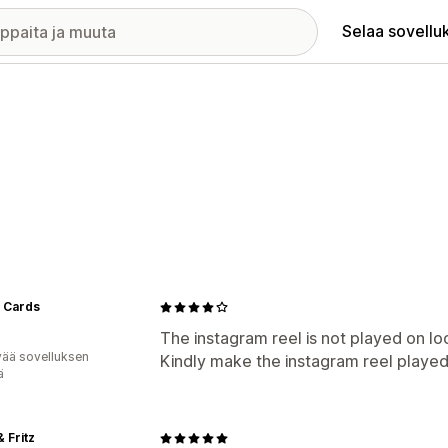
Selaa sovellu
 Cards
The instagram reel is not played on lo
vää sovelluksen
Kindly make the instagram reel played
ä
& Fritz