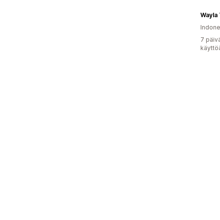
Wayla 
Indone
7 päiv
käyttö