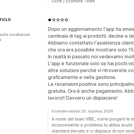
Uche | Ecomate Team
TICLO
Dopo un aggiornamento l'app ha smes
autta sovelluksen
centinaia di tag ai prodotti. decine e de
ä
Abbiamo contattato l'assistenza clienti
che ora era possibile mostrare solo 15
In realtà in passato noi vedevamo molti
L'app è funzionale solo se hai pochi vi
altre soluzioni perchè vi ritroverete c
graficamente e nella gestione.
Le recensioni positive sono principalm
gratuita. Ora è anche pagamento. Abbi
lavoro!! Davvero un dispiacere!
Ecomate vastasi 20. syyskuu 2024
A nome del team VIBE, vorrei porgerti le m
inconveniente e problema tu abbia avuto 
standard elevato e ci dispiace di non esser