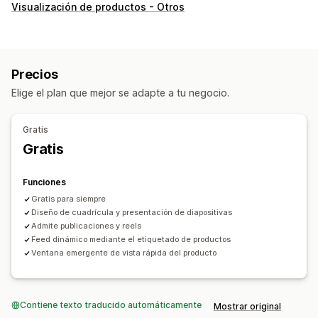
Tipos de galerías
Visualización de productos - Otros
Carrusel
Compra el estilo
Cuadrícula
Video
Personalización
Estilos personalizados
Adaptación a dispositivos móviles
Precios
Elige el plan que mejor se adapte a tu negocio.
Gratis
Gratis
Funciones
Gratis para siempre
Diseño de cuadrícula y presentación de diapositivas
Admite publicaciones y reels
Feed dinámico mediante el etiquetado de productos
Ventana emergente de vista rápida del producto
Contiene texto traducido automáticamente
Mostrar original