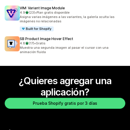
VIM: Variant Image Module
de 5 estrellas
4.9
(23)
•
Plan gratis disponible
23 reseñas en total
Asigna varias imágenes a las variantes, la galería oculta las
imágenes no relacionadas
Built for Shopify
SB Product Image Hover Effect
de 5 estrellas
4.8
(17)
•
Gratis
17 reseñas en total
Muestra una segunda imagen al pasar el cursor con una
animación fluida
¿Quieres agregar una
aplicación?
Prueba Shopify gratis por 3 días