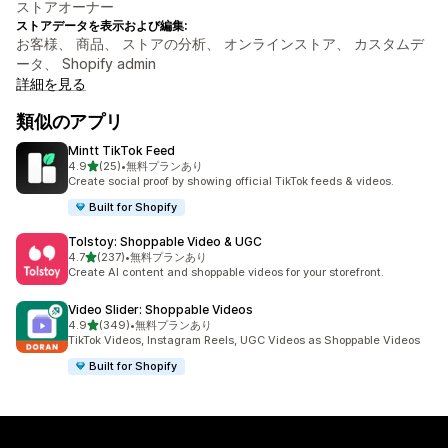
ストアオーナー
ストアデータを表示および編集:
お客様、 商品、 ストアの分析、 オンラインストア、 カスタムデ
ータ、 Shopify admin
詳細を見る
類似のアプリ
Mintt TikTok Feed
5つ星中
4.9
(25)
•
無料プランあり
合計レビュー数：25件
Create social proof by showing official TikTok feeds & videos.
Built for Shopify
Tolstoy: Shoppable Video & UGC
5つ星中
4.7
(237)
•
無料プランあり
合計レビュー数：237件
Create AI content and shoppable videos for your storefront.
Video Slider: Shoppable Videos
5つ星中
4.9
(349)
•
無料プランあり
合計レビュー数：349件
TikTok Videos, Instagram Reels, UGC Videos as Shoppable Videos
Built for Shopify