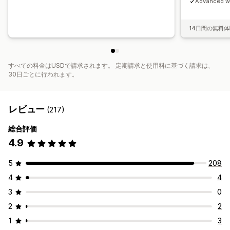
Advanced wi
14日間の無料
すべての料金はUSDで請求されます。 定期請求と使用料に基づく請求は、
30日ごとに行われます。
レビュー
(217)
総合評価
4.9
5
208
4
4
3
0
2
2
1
3