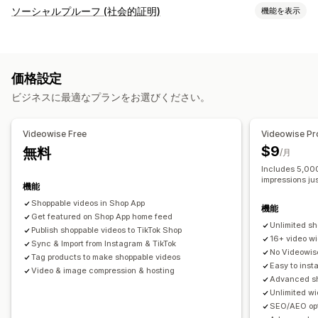
動画管理
ソーシャルプルーフ (社会的証明)
機能を表示
購入可能な動画
ライブ販売
ライブ配信
ライブイベント
コンテンツタイプ
自動再生
カートに追加
インタラクティブ動画
チェックアウト
UGC
写真
動画
リール
ハッシュタグ
レビュー
UGC
ソーシャルメディアでの共有
マルチチャネル
分析
通知
価格設定
表示オプション
カスタマイズ
ビジネスに最適なプランをお選びください。
ユニーク訪問者数
ライブトラフィック
商品閲覧回数
動画編集
録画ツール
動画のインポート
動画の背景
最近の訪問者数
レビュー件数
販売件数
最近の購入数
動画プレイヤー
カスタムURL
動画ウィジェット
Videowise Free
Videowise Pr
お気に入り商品
カスタム通知
複数言語
埋め込み式動画
ポップアップ
カルーセル
モバイル対応
$9
無料
/月
商品を購入可能なフィード
カスタムレイアウト
SNSリンク
Includes 5,000
impressions ju
機能
分析
Shoppable videos in Shop App
エンゲージメント追跡
コンバージョントラッキング
機能
Get featured on Shop App home feed
Unlimited sh
Publish shoppable videos to TikTok Shop
16+ video w
Sync & Import from Instagram & TikTok
No Videowis
Tag products to make shoppable videos
Easy to inst
Video & image compression & hosting
Advanced sh
Unlimited w
SEO/AEO opt